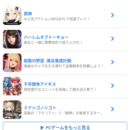
原神
大人気アクションRPGをPCで快適プレイ！
ハーレムオブトーキョー
美女と一緒に歌舞伎町で成り上がれ！
総裁の野望 -美女養成計画-
美麗なキャラを引き連れて金融戦争を制覇しよう！
千年戦争アイギス
個性豊かなユニットを指揮して敵を迎え撃て！
ミナシゴノシゴト
武器の『アビリティ』と『戦神』を駆使するターン制コマンドバトルRPG！
PCゲームをもっと見る