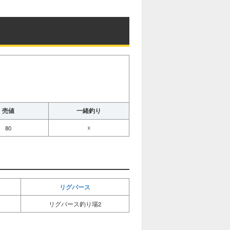
売値
一緒釣り
80
☓
リグバース
リグバース釣り場2