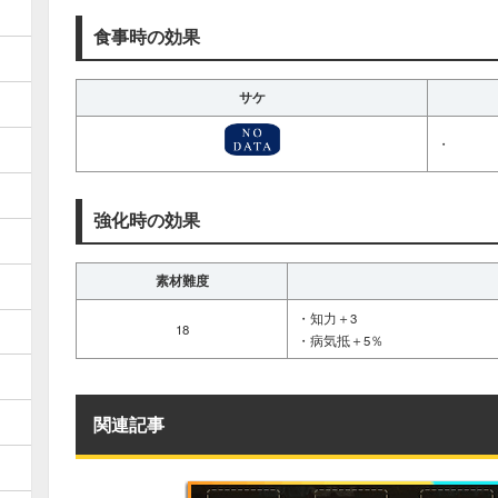
食事時の効果
サケ
・
強化時の効果
素材難度
・知力＋3
18
・病気抵＋5％
関連記事