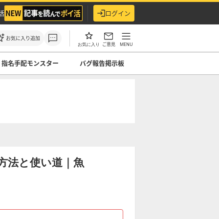
活
ログイン
お気に入り追加
ご意見
MENU
お気に入り
指名手配モンスター
バグ報告掲示板
方法と使い道｜魚