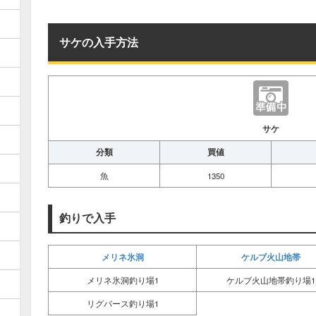
サケの入手方法
サケ
分類
買値
魚
1350
釣りで入手
メリネ氷洞
ケルブ火山地帯
メリネ氷洞釣り場1
ケルブ火山地帯釣り場1
リグバース釣り場1