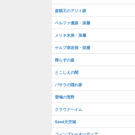
盗賊王のアジト跡
ベルファ遺跡・深層
メリネ氷洞・深層
ケルブ溶岩洞・深層
帰らずの森
とこしえの闇
バサラの隠れ家
雷鳴の荒野
クラウドヘイム
Seed天空城
フィンブル〜オーディア