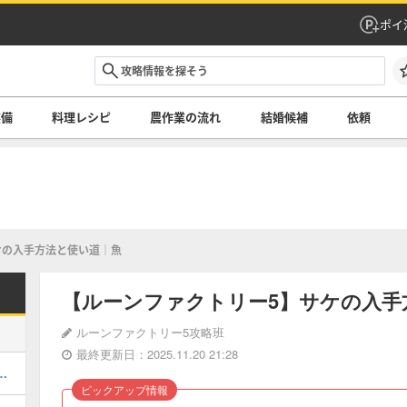
ポイ
装備
料理レシピ
農作業の流れ
結婚候補
依頼
ケの入手方法と使い道｜魚
【ルーンファクトリー5】サケの入手
ルーンファクトリー5攻略班
最終更新日：2025.11.20 21:28
クルのレシピと入手方法｜拳
ピックアップ情報