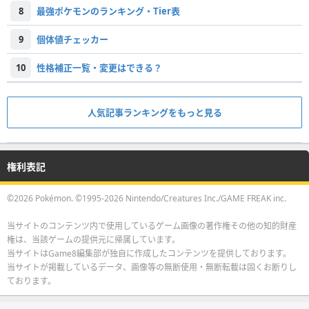
8
最強ポケモンのランキング・Tier表
9
個体値チェッカー
10
性格補正一覧・変更はできる？
人気記事ランキングをもっと見る
権利表記
©2026 Pokémon. ©1995-2026 Nintendo/Creatures Inc./GAME FREAK inc.
当サイトのコンテンツ内で使用しているゲーム画像の著作権その他の知的財産
権は、当該ゲームの提供元に帰属しています。
当サイトはGame8編集部が独自に作成したコンテンツを提供しております。
当サイトが掲載しているデータ、画像等の無断使用・無断転載は固くお断りし
ております。