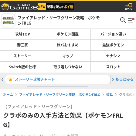
ファイアレッド・リーフグリーン攻略｜ポケモ
ンFRLG
攻略TOP
ポケモン図鑑
バージョン違い
御三家
旅パおすすめ
最強ポケモン
ストーリー
マップ
ナナシマ
Switch版の仕様
取り返しつかない
スロット
ストーリー攻略チャート
もっとみる
旅パのお
1
2
ホーム
ファイアレッド・リーフグリーン攻略｜ポケモンFRLG
道具
クラボのみ
【ファイアレッド・リーフグリーン】
クラボのみの入手方法と効果【ポケモンFRL
G】