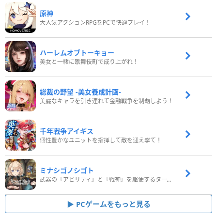
原神
大人気アクションRPGをPCで快適プレイ！
ハーレムオブトーキョー
美女と一緒に歌舞伎町で成り上がれ！
総裁の野望 -美女養成計画-
美麗なキャラを引き連れて金融戦争を制覇しよう！
千年戦争アイギス
個性豊かなユニットを指揮して敵を迎え撃て！
ミナシゴノシゴト
武器の『アビリティ』と『戦神』を駆使するターン制コマンドバトルRPG！
PCゲームをもっと見る