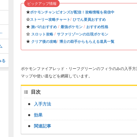
ピックアップ情報
★
ポケモンチャンピオンズが配信！攻略情報を発信中
☆
/
ストーリー攻略チャート
ひでん要員おすすめ
★
/
/
旅パのおすすめ
最強ポケモン
おすすめ性格
と目押しのコツ・景品一覧
☆
/
スロット攻略
サファリゾーンの出現ポケモン
★
/
クリア後の攻略
博士の助手からもらえる道具一覧
ム
みる
ポケモンファイアレッド・リーフグリーンのフィラのみの入手方法
マップや使い道などを網羅しています。
目次
入手方法
効果
関連記事