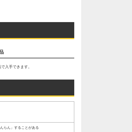
品
品で入手できます。
こんらん」することがある