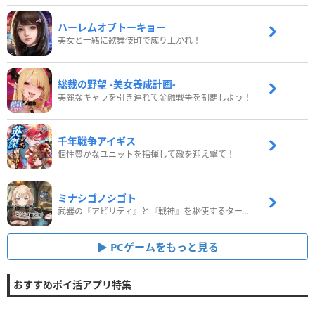
ハーレムオブトーキョー
美女と一緒に歌舞伎町で成り上がれ！
総裁の野望 -美女養成計画-
美麗なキャラを引き連れて金融戦争を制覇しよう！
千年戦争アイギス
個性豊かなユニットを指揮して敵を迎え撃て！
ミナシゴノシゴト
武器の『アビリティ』と『戦神』を駆使するターン制コマンドバトルRPG！
PCゲームをもっと見る
おすすめポイ活アプリ特集