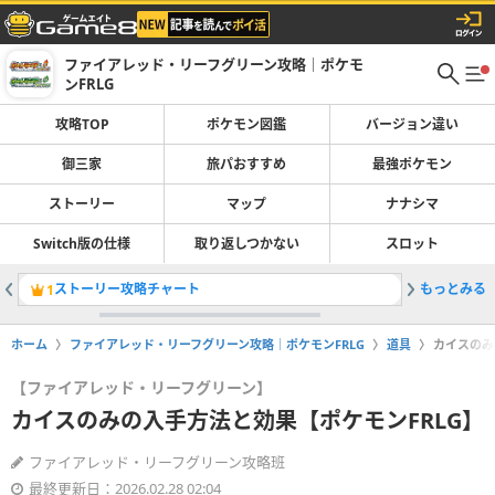
ファイアレッド・リーフグリーン攻略｜ポケモ
ンFRLG
攻略TOP
ポケモン図鑑
バージョン違い
御三家
旅パおすすめ
最強ポケモン
ストーリー
マップ
ナナシマ
Switch版の仕様
取り返しつかない
スロット
ストーリー攻略チャート
もっとみる
最強ポケ
1
2
ホーム
ファイアレッド・リーフグリーン攻略｜ポケモンFRLG
道具
カイスのみ
【ファイアレッド・リーフグリーン】
カイスのみの入手方法と効果【ポケモンFRLG】
ファイアレッド・リーフグリーン攻略班
最終更新日：2026.02.28 02:04