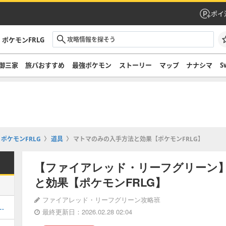
ポイ
ポケモンFRLG
御三家
旅パおすすめ
最強ポケモン
ストーリー
マップ
ナナシマ
S
ポケモンFRLG
道具
マトマのみの入手方法と効果【ポケモンFRLG】
【ファイアレッド・リーフグリーン
と効果【ポケモンFRLG】
ファイアレッド・リーフグリーン攻略班
的なやり方と経験値稼ぎの方法
最終更新日：2026.02.28 02:04