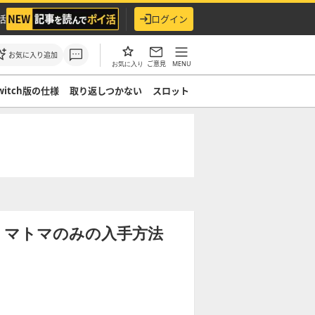
活
ログイン
お気に入り追加
ご意見
MENU
お気に入り
witch版の仕様
取り返しつかない
スロット
】マトマのみの入手方法