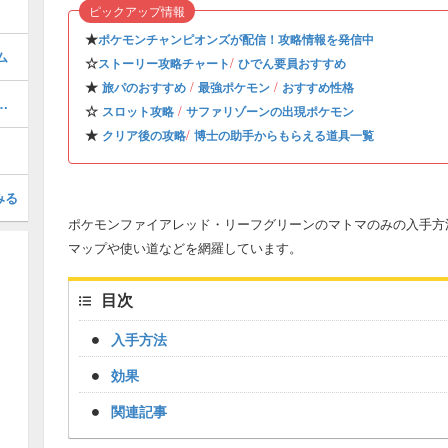
ピックアップ情報
★
ポケモンチャンピオンズが配信！攻略情報を発信中
ム
☆
/
ストーリー攻略チャート
ひでん要員おすすめ
★
/
/
旅パのおすすめ
最強ポケモン
おすすめ性格
と覚えるポケモン・ひでんマシン5
☆
/
スロット攻略
サファリゾーンの出現ポケモン
★
/
クリア後の攻略
博士の助手からもらえる道具一覧
みる
ポケモンファイアレッド・リーフグリーンのマトマのみの入手方法
マップや使い道などを網羅しています。
目次
入手方法
効果
関連記事