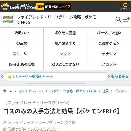
ファイアレッド・リーフグリーン攻略｜ポケモ
ンFRLG
攻略TOP
ポケモン図鑑
バージョン違い
御三家
旅パおすすめ
最強ポケモン
ストーリー
マップ
ナナシマ
Switch版の仕様
取り返しつかない
スロット
ストーリー攻略チャート
もっとみる
ポケモン
1
2
ホーム
ファイアレッド・リーフグリーン攻略｜ポケモンFRLG
道具
ゴスのみの
【ファイアレッド・リーフグリーン】
ゴスのみの入手方法と効果【ポケモンFRLG】
ファイアレッド・リーフグリーン攻略班
最終更新日：2026.02.28 02:04