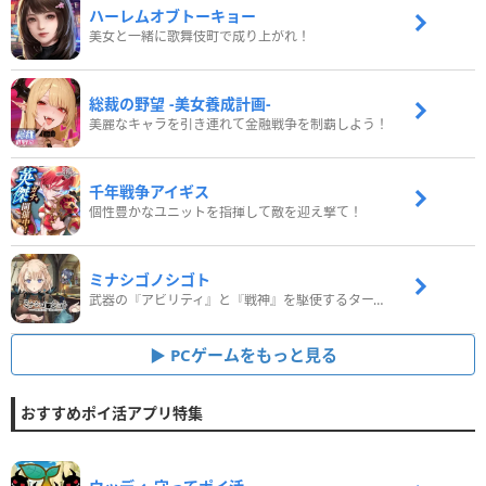
ハーレムオブトーキョー
美女と一緒に歌舞伎町で成り上がれ！
総裁の野望 -美女養成計画-
美麗なキャラを引き連れて金融戦争を制覇しよう！
千年戦争アイギス
個性豊かなユニットを指揮して敵を迎え撃て！
ミナシゴノシゴト
武器の『アビリティ』と『戦神』を駆使するターン制コマンドバトルRPG！
PCゲームをもっと見る
おすすめポイ活アプリ特集