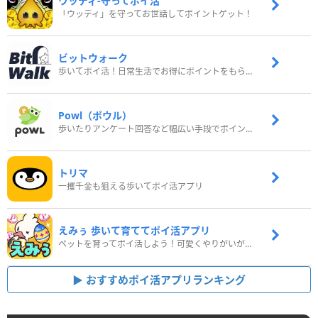
ウッディ‐守ってポイ活
「ウッディ」を守ってお世話してポイントゲット！
ビットウォーク
歩いてポイ活！日常生活でお得にポイントをもらおう
Powl（ポウル）
歩いたりアンケート回答など幅広い手段でポイントをゲット
トリマ
一攫千金も狙える歩いてポイ活アプリ
えみぅ 歩いて育ててポイ活アプリ
ペットを育ってポイ活しよう！可愛くやりがいがある新感覚アプリ
おすすめポイ活アプリランキング