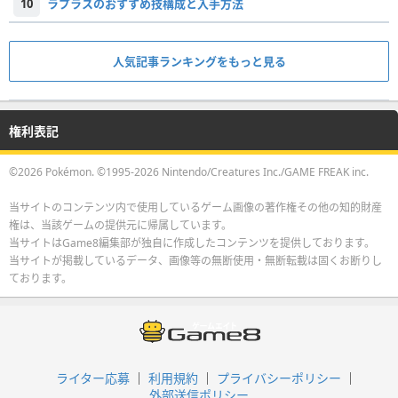
10
ラプラスのおすすめ技構成と入手方法
人気記事ランキングをもっと見る
権利表記
©2026 Pokémon. ©1995-2026 Nintendo/Creatures Inc./GAME FREAK inc.
当サイトのコンテンツ内で使用しているゲーム画像の著作権その他の知的財産
権は、当該ゲームの提供元に帰属しています。
当サイトはGame8編集部が独自に作成したコンテンツを提供しております。
当サイトが掲載しているデータ、画像等の無断使用・無断転載は固くお断りし
ております。
ライター応募
利用規約
プライバシーポリシー
外部送信ポリシー