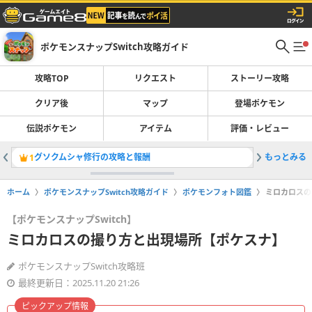
ポケモンスナップSwitch攻略ガイド
攻略TOP
リクエスト
ストーリー攻略
クリア後
マップ
登場ポケモン
伝説ポケモン
アイテム
評価・レビュー
グソクムシャ修行の攻略と報酬
もっとみる
ドロー火
1
2
ホーム
ポケモンスナップSwitch攻略ガイド
ポケモンフォト図鑑
ミロカロスの
【ポケモンスナップSwitch】
ミロカロスの撮り方と出現場所【ポケスナ】
ポケモンスナップSwitch攻略班
最終更新日：2025.11.20 21:26
ピックアップ情報