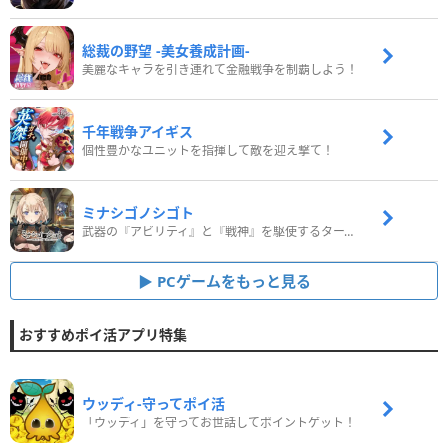
総裁の野望 -美女養成計画-
美麗なキャラを引き連れて金融戦争を制覇しよう！
千年戦争アイギス
個性豊かなユニットを指揮して敵を迎え撃て！
ミナシゴノシゴト
武器の『アビリティ』と『戦神』を駆使するターン制コマンドバトルRPG！
PCゲームをもっと見る
おすすめポイ活アプリ特集
ウッディ‐守ってポイ活
「ウッディ」を守ってお世話してポイントゲット！