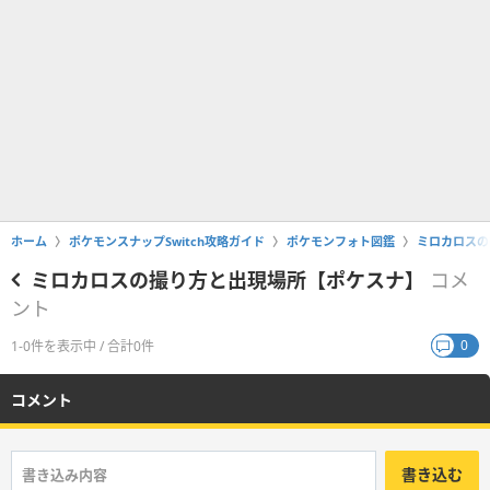
ホーム
ポケモンスナップSwitch攻略ガイド
ポケモンフォト図鑑
ミロカロスの
ミロカロスの撮り方と出現場所【ポケスナ】
コメ
ント
0
1-0件を表示中 / 合計0件
コメント
書き込む