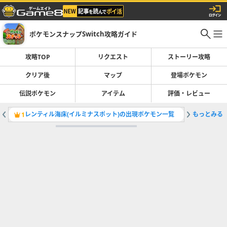
ポケモンスナップSwitch攻略ガイド
攻略TOP
リクエスト
ストーリー攻略
クリア後
マップ
登場ポケモン
伝説ポケモン
アイテム
評価・レビュー
レンティル海床(イルミナスポット)の出現ポケモン一覧
もっとみる
1700
1
2