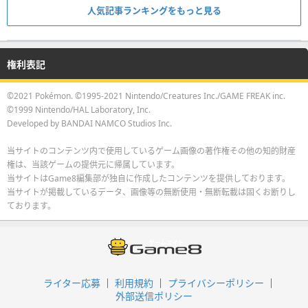
人気記事ランキングをもっと見る
権利表記
©2021 Pokémon. ©1995-2021 Nintendo/Creatures Inc./GAME FREAK inc.
©1999 Nintendo/HAL Laboratory, Inc.
Developed by BANDAI NAMCO Studios Inc.
当サイトのコンテンツ内で使用しているゲーム画像の著作権その他の知的財産
権は、当該ゲームの提供元に帰属しています。
当サイトはGame8編集部が独自に作成したコンテンツを提供しております。
当サイトが掲載しているデータ、画像等の無断使用・無断転載は固くお断りし
ております。
ライター応募
利用規約
プライバシーポリシー
外部送信ポリシー