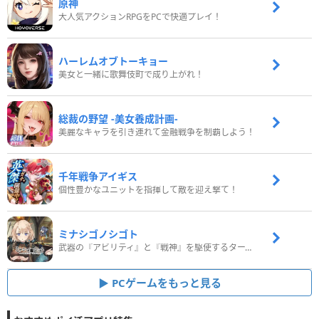
原神
大人気アクションRPGをPCで快適プレイ！
ハーレムオブトーキョー
美女と一緒に歌舞伎町で成り上がれ！
総裁の野望 -美女養成計画-
美麗なキャラを引き連れて金融戦争を制覇しよう！
千年戦争アイギス
個性豊かなユニットを指揮して敵を迎え撃て！
ミナシゴノシゴト
武器の『アビリティ』と『戦神』を駆使するターン制コマンドバトルRPG！
PCゲームをもっと見る