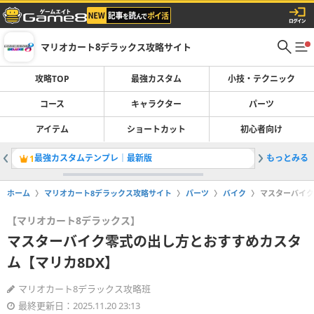
マリオカート8デラックス攻略サイト
攻略TOP
最強カスタム
小技・テクニック
コース
キャラクター
パーツ
アイテム
ショートカット
初心者向け
最強カスタムテンプレ｜最新版
もっとみる
隠し要素
1
2
ホーム
マリオカート8デラックス攻略サイト
パーツ
バイク
マスターバイク
【マリオカート8デラックス】
マスターバイク零式の出し方とおすすめカスタ
ム【マリカ8DX】
マリオカート8デラックス攻略班
最終更新日：2025.11.20 23:13