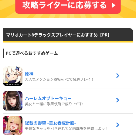
マリオカート8デラックスプレイヤーにおすすめ【PR】
PCで遊べるおすすめゲーム
原神
大人気アクションRPGをPCで快適プレイ！
ハーレムオブトーキョー
美女と一緒に歌舞伎町で成り上がれ！
総裁の野望 -美女養成計画-
美麗なキャラを引き連れて金融戦争を制覇しよう！