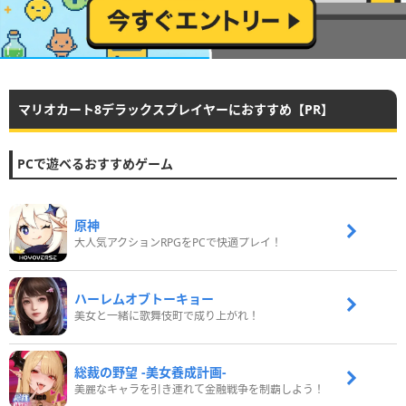
マリオカート8デラックスプレイヤーにおすすめ【PR】
PCで遊べるおすすめゲーム
原神
大人気アクションRPGをPCで快適プレイ！
ハーレムオブトーキョー
美女と一緒に歌舞伎町で成り上がれ！
総裁の野望 -美女養成計画-
美麗なキャラを引き連れて金融戦争を制覇しよう！