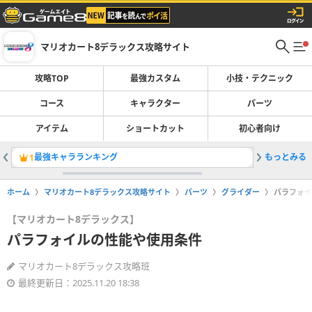
マリオカート8デラックス攻略サイト
攻略TOP
最強カスタム
小技・テクニック
コース
キャラクター
パーツ
アイテム
ショートカット
初心者向け
最強キャラランキング
もっとみる
最強カス
1
2
ホーム
マリオカート8デラックス攻略サイト
パーツ
グライダー
パラフォイ
【マリオカート8デラックス】
パラフォイルの性能や使用条件
マリオカート8デラックス攻略班
最終更新日：2025.11.20 18:38