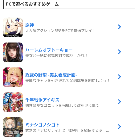
PCで遊べるおすすめゲーム
原神
大人気アクションRPGをPCで快適プレイ！
ハーレムオブトーキョー
美女と一緒に歌舞伎町で成り上がれ！
総裁の野望 -美女養成計画-
美麗なキャラを引き連れて金融戦争を制覇しよう！
千年戦争アイギス
個性豊かなユニットを指揮して敵を迎え撃て！
ミナシゴノシゴト
武器の『アビリティ』と『戦神』を駆使するターン制コマンドバトルRPG！