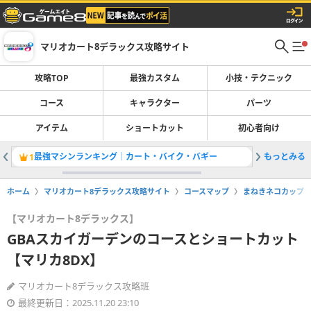
マリオカート8デラックス攻略サイト
攻略TOP
最強カスタム
小技・テクニック
コース
キャラクター
パーツ
アイテム
ショートカット
初心者向け
最強マシンランキング｜カート・バイク・バギー
もっとみる
最強カス
1
2
ホーム
マリオカート8デラックス攻略サイト
コースマップ
まねきネコカップ
【マリオカート8デラックス】
GBAスカイガーデンのコースとショートカット
【マリカ8DX】
マリオカート8デラックス攻略班
最終更新日：2025.11.20 23:10