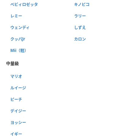
ベビィロゼッタ
キノピコ
レミー
ラリー
ウェンディ
しずえ
クッパJr
カロン
Mii（軽）
中量級
マリオ
ルイージ
ピーチ
デイジー
ヨッシー
イギー