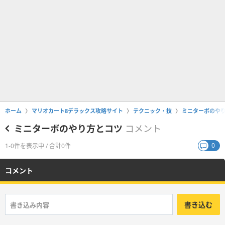
ホーム
マリオカート8デラックス攻略サイト
テクニック・技
ミニターボのや
ミニターボのやり方とコツ
コメント
0
1-0件を表示中 / 合計0件
コメント
書き込む