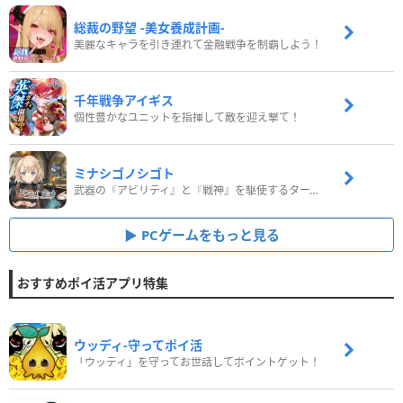
総裁の野望 -美女養成計画-
美麗なキャラを引き連れて金融戦争を制覇しよう！
千年戦争アイギス
個性豊かなユニットを指揮して敵を迎え撃て！
ミナシゴノシゴト
武器の『アビリティ』と『戦神』を駆使するターン制コマンドバトルRPG！
PCゲームをもっと見る
おすすめポイ活アプリ特集
ウッディ‐守ってポイ活
「ウッディ」を守ってお世話してポイントゲット！