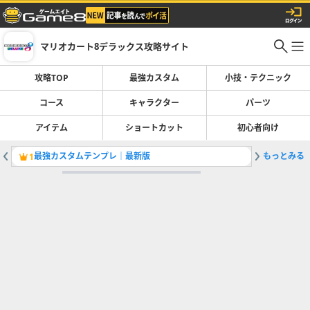
マリオカート8デラックス攻略サイト
攻略TOP
最強カスタム
小技・テクニック
コース
キャラクター
パーツ
アイテム
ショートカット
初心者向け
最強カスタムテンプレ｜最新版
もっとみる
隠し要素
1
2