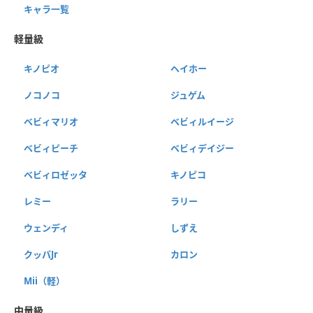
キャラ一覧
軽量級
キノピオ
ヘイホー
ノコノコ
ジュゲム
ベビィマリオ
ベビィルイージ
ベビィピーチ
ベビィデイジー
ベビィロゼッタ
キノピコ
レミー
ラリー
ウェンディ
しずえ
クッパJr
カロン
Mii（軽）
中量級