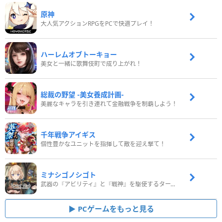
原神
大人気アクションRPGをPCで快適プレイ！
ハーレムオブトーキョー
美女と一緒に歌舞伎町で成り上がれ！
総裁の野望 -美女養成計画-
美麗なキャラを引き連れて金融戦争を制覇しよう！
千年戦争アイギス
個性豊かなユニットを指揮して敵を迎え撃て！
ミナシゴノシゴト
武器の『アビリティ』と『戦神』を駆使するターン制コマンドバトルRPG！
PCゲームをもっと見る