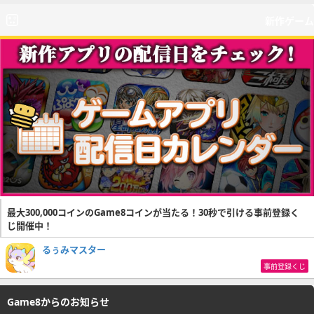
新作ゲーム
最大300,000コインのGame8コインが当たる！30秒で引ける事前登録く
じ開催中！
るぅみマスター
事前登録くじ
Game8からのお知らせ