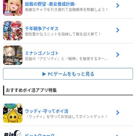
総裁の野望 -美女養成計画-
美麗なキャラを引き連れて金融戦争を制覇しよう！
千年戦争アイギス
個性豊かなユニットを指揮して敵を迎え撃て！
ミナシゴノシゴト
武器の『アビリティ』と『戦神』を駆使するターン制コマンドバトルRPG！
PCゲームをもっと見る
おすすめポイ活アプリ特集
ウッディ‐守ってポイ活
「ウッディ」を守ってお世話してポイントゲット！
ビットウォーク