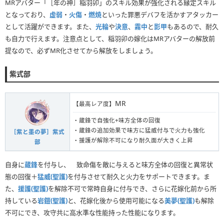
MRアバター「［年の神］稲羽卯」のスキル効果が強化される縁定スキル
となっており、
虚弱
・
火傷
・
燃焼
といった罪悪デバフを活かすアタッカー
として活躍ができます。また、
光輪
や
決意
、
霧中
と
影甲
もあるので、耐久
も自力で行えます。注意点として、稲羽卯の嫁化はMRアバターの解放前
提なので、必ずMR化させてから解放をしましょう。
紫式部
MR
【最高レア度】
・蔵鋒で自強化+味方全体の回復
・蔵鋒の追加効果で味方に猛威付与で火力も強化
［紫と墨の夢］紫式
・援護が解除不可になり耐久面が大きく上昇
部
自身に
蔵鋒
を付与し、 致命傷を敵に与えると味方全体の回復と異常状
態の回復＋
猛威(聖護)
を付与させて耐久と火力をサポートできます。ま
た、
援護(聖護)
を解除不可で常時自身に付与でき、さらに花嫁化前から所
持している
岩鎧(聖護)
と、花嫁化後から使用可能になる
美夢(聖護)
も解除
不可にでき、攻守共に高水準な性能持った性能になります。