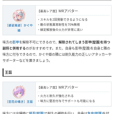
MRアバター
【最高レア度】
・スキルを2回発動できるようになる
・敵の状態異常耐性を70%無視
［婆娑風姿］かぐや
・縁定解放後の火力が非常に高い
姫
味方の
影甲
を解除不可にできるので、
解除されてしまう影甲(聖護)を持つ
副将と併用する
のがおすすめです。また、自身も影甲(聖護)を自身と隣の
味方に付与できるので、かぐや姫の隣には耐久能力の乏しいアタッカーや
サポーターなどを置きましょう。
王翦
MRアバター
【最高レア度】
・火力と耐久が強化される
・味方に堅忍付与でサポートも可能になる
［恋花の囁き］王翦
味方には出陣時に
堅忍(聖護)
で耐久の補助を行い、自身は
急攻(聖護)
を付