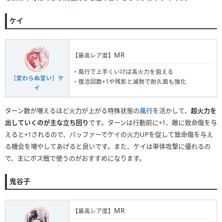
ケイ
MR
【最高レア度】
・風行で上手くいけば高火力を狙える
［変わらぬ誓い］ケ
・復活回数+1や残影と滅勢で耐久面も強化
イ
ターン数が増えるほど火力が上がる特殊状態の
風行
を活かして、
超火力を
出していくのが主な立ち回り
です。ターンは行動前に+1、敵に致命傷を与
えると+1されるので、バッファーでケイの火力UPを促して致命傷を与え
る機会を増やしてあげると良いです。また、ケイは単体攻撃に優れるの
で、主にボス戦で使うのがおすすめになります。
鬼谷子
MR
【最高レア度】