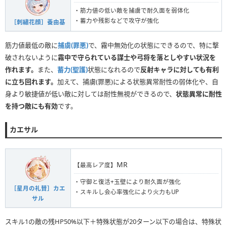
・筋力値の低い敵を捕虜で耐久面を弱体化
・蓄力や残影などで攻守が強化
［刺繡花顔］養由基
筋力値最低の敵に
捕虜(罪悪)
で、霧中無効化の状態にできるので、特に撃
破されないように
霧中で守られている謀士や弓将を落としやすい状況を
作れます。
また、
蓄力(聖護)
状態になれるので
反射キャラに対しても有利
に立ち回れます。
加えて、捕虜(罪悪)による状態異常耐性の弱体化や、自
身より敏捷値が低い敵に対しては耐性無視ができるので、
状態異常に耐性
を持つ敵にも有効
です。
カエサル
MR
【最高レア度】
・守御と復活+玉壁により耐久面が強化
［星月の礼賛］カエ
・スキルし会心率強化により火力もUP
サル
スキル1の敵の残HP50%以下＋特殊状態が20ターン以下の場合は、特殊状