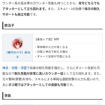
ウンター系の高水準のカウンター性能も持つことから、
攻守どちらでも
アタッカーとして立ち回れます。
また、スキル1・2の効果で
味方の耐久
サポートも両立可能
です。
欧治子
MR
【最高レア度】
・単体戦の火力が高くなる
・日陰と神兵で耐久力強化
［機巧のバラ］欧冶
・ダメージ反射が可能になる
子
神兵
・
日陰
・
淬霊
で自身の耐久性能を強化し、さらにダメージ反射も可
能なので
耐久性能が非常に高いカウンター役
として立ち回れます。また、
元々撃砕(罪悪)を持ち、スキルによる単純な連続攻撃の火力も高いので、
主に
ボス戦ではアタッカーとしての貢献も可能
です。
李斯