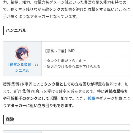
力、敏捷、知力、攻撃力被ダメージ減といった豊富な耐久能力も持つの
で、長く生き残りながら敵タンクの妨害を避けた攻撃をする痒いところに
手が届くようなアタッカーとなっています。
ハンニバル
MR
【最高レア度】
・タンク性能がさらに向上
［純然たる栄光］ハ
・味方が受ける会心率を下げられる
ンニバル
援護(聖護)や嘲弄による
タンク役としての立ち回りが得意
な性能です。加
えて、新月(聖護)で会心を受ける確率を減らせるので、特に
連続攻撃持ち
や弓将相手のタンクとして活躍
可能です。また、
孤軍
やダメージ加算によ
り
アタッカーに近い立ち回りもできます
。
商鞅