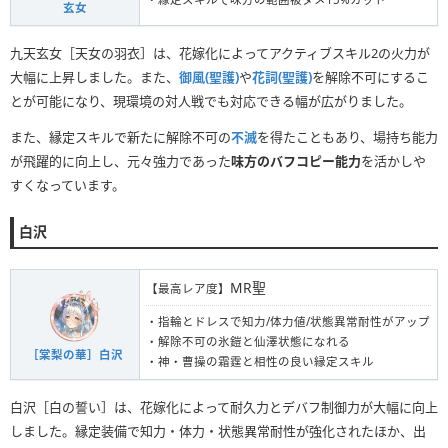
玄女
九天玄女［天女の羽衣］は、花嫁化によってアクティブスキル2の火力が
大幅に上昇しました。また、
御風(聖護)
や
花詞(聖護)
を解除不可にするこ
とが可能になり、現環境の対人戦でも対応できる幅が広がりました。
また、縁定スキルで新たに解除不可の
不滅
を得たこともあり、場持ち能力
が飛躍的に向上し、元々強力であった
味方のバフコピー能力
を活かしや
すくなっています。
白沢
MR聖
【最高レア度】
・指輪とドレスで知力/体力値/状態異常耐性がアップ
・解除不可の氷鎧と仙澤状態になれる
［棠梨の華］白沢
・神・曹操の霜霆と相性の良い縁定スキル
白沢［白の誓い］は、花嫁化によって耐久力とデバフ制御力が大幅に向上
しました。縁定装備で知力・体力・状態異常耐性が強化されたほか、出