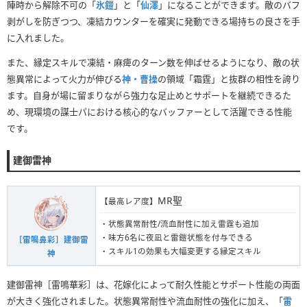
陣時から解除不可の「
氷鎧
」と「
仙澤
」になることができます。敵のバフ
剥がしを防ぎつつ、凍結カウンターを確実に発動できる場持ちの良さを手
に入れました。
また、縁定スキルで凍結・麻痺のターン数を伸ばせるようになり、敵の状
態異常によって火力が伸びる
神・曹操
の領域「霜霆」と抜群の相性を誇り
ます。自身が場に留まりながら強力な足止めとサポートを継続できるた
め、現環境の謀士パにおける核心的なバッファーとして活躍できる性能
です。
建御雷神
MR聖
【最高レア度】
・状態異常耐性/流血耐性に加え雷霆も追加
・味方6名に夜凪と雷鎧状態を付与できる
［雷鳴鼻彩］建御雷
・スキル1の効果も大幅変更する縁定スキル
神
建御雷神［雷鳴華彩］は、花嫁化によって耐久性能とサポート性能の両面
が大きく強化されました。状態異常耐性や流血耐性の強化に加え、「
雷