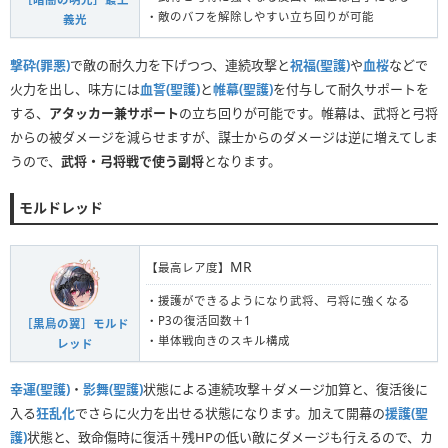
・敵のバフを解除しやすい立ち回りが可能
義光
撃砕(罪悪)
で敵の耐久力を下げつつ、連続攻撃と
祝福(聖護)
や
血桜
などで
火力を出し、味方には
血誓(聖護)
と
帷幕(聖護)
を付与して耐久サポートを
する、
アタッカー兼サポート
の立ち回りが可能です。帷幕は、武将と弓将
からの被ダメージを減らせますが、謀士からのダメージは逆に増えてしま
うので、
武将・弓将戦で使う副将
となります。
モルドレッド
MR
【最高レア度】
・援護ができるようになり武将、弓将に強くなる
・P3の復活回数＋1
［黒鳥の翼］モルド
・単体戦向きのスキル構成
レッド
幸運(聖護)
・
影舞(聖護)
状態による連続攻撃＋ダメージ加算と、復活後に
入る
狂乱化
でさらに火力を出せる状態になります。加えて開幕の
援護(聖
護)
状態と、致命傷時に復活＋残HPの低い敵にダメージも行えるので、カ