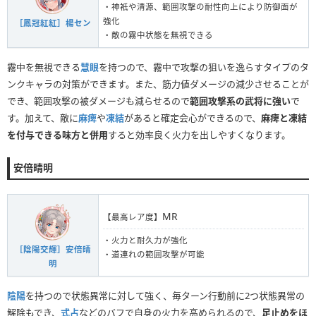
・神衹や清源、範囲攻撃の耐性向上により防御面が
強化
［鳳冠紅紅］楊セン
・敵の霧中状態を無視できる
霧中を無視できる
慧眼
を持つので、霧中で攻撃の狙いを逸らすタイプのタ
ンクキャラの対策ができます。また、筋力値ダメージの減少させることが
でき、範囲攻撃の被ダメージも減らせるので
範囲攻撃系の武将に強い
で
す。加えて、敵に
麻痺
や
凍結
があると確定会心ができるので、
麻痺と凍結
を付与できる味方と併用
すると効率良く火力を出しやすくなります。
安倍晴明
MR
【最高レア度】
・火力と耐久力が強化
［陰陽交輝］安倍晴
・道連れの範囲攻撃が可能
明
陰陽
を持つので状態異常に対して強く、毎ターン行動前に2つ状態異常の
解除もでき、
式占
などのバフで自身の火力を高められるので、
足止めをほ