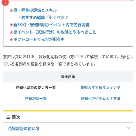
★
魔・程普の評価とスキル
└
おすすめ編成
／
引くべき？
★
新EX幻・安倍晴明がイベント内で先行実装
★
夏イベント（京洛行沙）の攻略とやるべきこと
★
ギフトコードで元宝が配布中
放置少女における、各嫁化副将の使い方について解説しています。嫁化し
ている各副将の役割や特徴を一覧でまとめています。
関連記事
花嫁化副将の使い方一覧
花嫁おすすめランキング
花嫁副将一覧
花嫁化アイテム入手方法
目次
花嫁副将の使い方