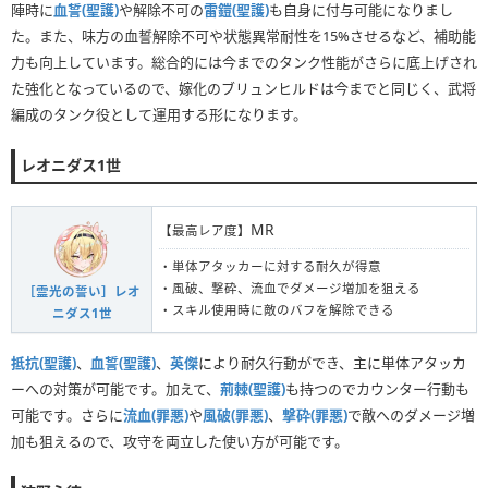
陣時に
血誓(聖護)
や解除不可の
雷鎧(聖護)
も自身に付与可能になりまし
た。また、味方の血誓解除不可や状態異常耐性を15%させるなど、補助能
力も向上しています。総合的には今までのタンク性能がさらに底上げされ
た強化となっているので、嫁化のブリュンヒルドは今までと同じく、武将
編成のタンク役として運用する形になります。
レオニダス1世
MR
【最高レア度】
・単体アタッカーに対する耐久が得意
・風破、撃砕、流血でダメージ増加を狙える
［霊光の誓い］レオ
・スキル使用時に敵のバフを解除できる
ニダス1世
抵抗(聖護)
、
血誓(聖護)
、
英傑
により耐久行動ができ、主に単体アタッカ
ーへの対策が可能です。加えて、
荊棘(聖護)
も持つのでカウンター行動も
可能です。さらに
流血(罪悪)
や
風破(罪悪)
、
撃砕(罪悪)
で敵へのダメージ増
加も狙えるので、攻守を両立した使い方が可能です。