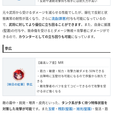
・反射や連続攻撃持ち相手には耐久力が高い
元々武将から受けるダメージを減らせる性能でしたが、嫁化で反射と状
態異常の耐性が高くなり、さらに
流血(罪悪)
付与も可能になっているの
で、
武将に対してより優位に立ち回ることができます
。また、自身に援護
(聖護)の付与や、致命傷を受けるとダメージ無視＋攻撃者にダメージがで
きるので、
カウンターとしての立ち回りも可能
になっています。
李広
MR
【最高レア度】
・筋力・敏捷・知力・攻撃力被ダメを-50%できる
・出陣時に玉壁付与可能になるので序盤から耐久で
きる
［映日の紅華］李広
・敵攻撃者のバフを全てコピーできるので攻撃を受
けるほど強くなる
敵の霧中・挑発・嘲弄・皮肉といった、
タンク系が多く持つ特殊状態を
対策した攻撃が可能
です。また
玉壁
・
残影(聖護)
・
旭光(聖護)
・復活・筋