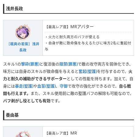
浅井長政
MRアバター
【最高レア度】
・火力と耐久両方のバフが使える
・自身が敵に致命傷を与えるたびに味方2名に奮起付
［颯爽の若紫］浅井
与
長政
スキル1の
撃砕(罪悪)
と復活後の
限禁(罪悪)
で敵の攻守両方を弱体化でき、
味方には自身のスキルが致命傷を与えると
奮起(聖護)
を付与するので、
火
力と耐久の補助ができるサポーター
としての性能を持ちます。加えて、自
身には
暴走(聖護)
や
血誓(聖護)
、
守御
で攻守の強化ができるので、
自ら戦
闘も行えます。
また、スキル使用前に敵の聖護バフの解除も可能なので、
バフ剥がし役としても有効
です。
養由基
MR
【最高レア度】