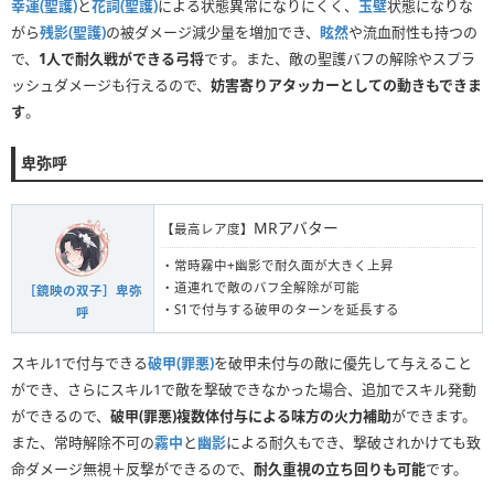
幸運(聖護)
と
花詞(聖護)
による状態異常になりにくく、
玉壁
状態になりな
がら
残影(聖護)
の被ダメージ減少量を増加でき、
眩然
や流血耐性も持つの
で、
1人で耐久戦ができる弓将
です。また、敵の聖護バフの解除やスプラ
ッシュダメージも行えるので、
妨害寄りアタッカーとしての動きもできま
す
。
卑弥呼
MRアバター
【最高レア度】
・常時霧中+幽影で耐久面が大きく上昇
・道連れで敵のバフ全解除が可能
［鏡映の双子］卑弥
・S1で付与する破甲のターンを延長する
呼
スキル1で付与できる
破甲(罪悪)
を破甲未付与の敵に優先して与えること
ができ、さらにスキル1で敵を撃破できなかった場合、追加でスキル発動
ができるので、
破甲(罪悪)複数体付与による味方の火力補助
ができます。
また、常時解除不可の
霧中
と
幽影
による耐久もでき、撃破されかけても致
命ダメージ無視＋反撃ができるので、
耐久重視の立ち回りも可能
です。