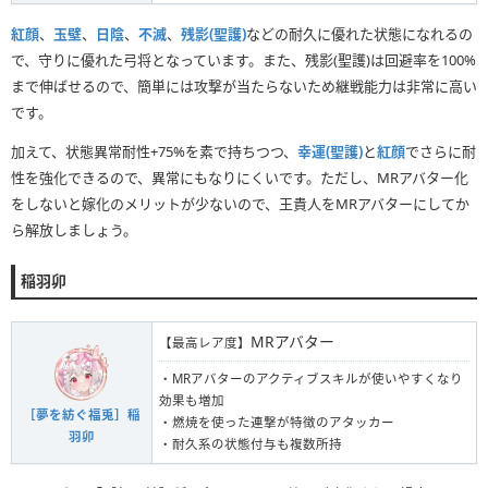
紅顔
、
玉壁
、
日陰
、
不滅
、
残影(聖護)
などの耐久に優れた状態になれるの
で、守りに優れた弓将となっています。また、残影(聖護)は回避率を100%
まで伸ばせるので、簡単には攻撃が当たらないため継戦能力は非常に高い
です。
加えて、状態異常耐性+75%を素で持ちつつ、
幸運(聖護)
と
紅顔
でさらに耐
性を強化できるので、異常にもなりにくいです。ただし、MRアバター化
をしないと嫁化のメリットが少ないので、王貴人をMRアバターにしてか
ら解放しましょう。
稲羽卯
MRアバター
【最高レア度】
・MRアバターのアクティブスキルが使いやすくなり
効果も増加
［夢を紡ぐ福兎］稲
・燃焼を使った連撃が特徴のアタッカー
羽卯
・耐久系の状態付与も複数所持