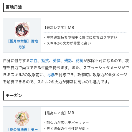
百地丹波
MR
【最高レア度】
・単体連撃持ちの相手に優位に立ち回りやすい
［朧月の舞姫］百地
・スキル2の火力が非常に高い
丹波
自身に付与する
冷血
、
抵抗
、
英傑
、
残影
、
花詞
が解除不可になるので、攻
守を自力で両立できる性能を持ちます。また、スプラッシュダメージがで
きるスキル2の攻撃前に、
弓暴
を付与でき、攻撃時に攻撃力80%ダメージ
を加算できるので、スキル2の火力が非常に高いのも魅力です。
モーガン
MR
【最高レア度】
・耐久力が高いデバッファー
・毒と虚弱の付与性能が向上
［愛の魔法役］モー