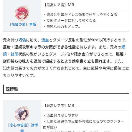
MR
【最高レア度】
・燃焼と封印がドレス効果で付与しやすくなる
・反射ダメージに対して強くなる
［無価の愛］李斯
・単純な火力もアップ。
元々持つ
巧偽
に加え、
流血
とダメージ反射の耐性が50%も所持するので、
反射・連続攻撃キャラの対策ができる性能
を持ちます。また、元々の
燃
焼
・
封印
状態の敵がいるとダメージ2倍や確定会心ができるので、
燃焼・
封印持ちの味方を追加で編成するとより効率良く立ち回れます
。また、
知力値の高さで火力が大きく左右されるので、主に武将や弓将に優位に立
ち回りやすいです。
源博雅
MR
【最高レア度】
・流血付与がしやすい
・反射と道連れの反撃が可能になるのでカウンター
［恋心の笛音］源博
面が強い
雅