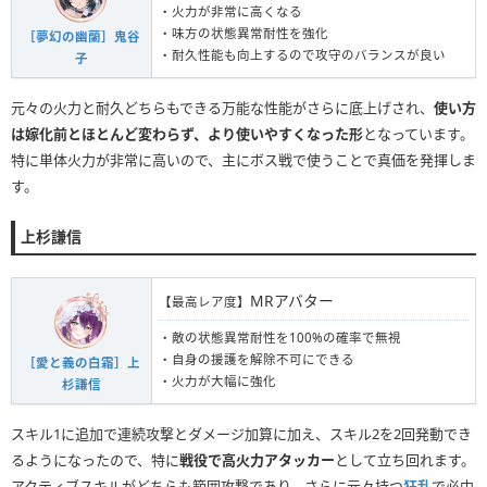
・火力が非常に高くなる
・味方の状態異常耐性を強化
［夢幻の幽蘭］鬼谷
・耐久性能も向上するので攻守のバランスが良い
子
元々の火力と耐久どちらもできる万能な性能がさらに底上げされ、
使い方
は嫁化前とほとんど変わらず、より使いやすくなった形
となっています。
特に単体火力が非常に高いので、主にボス戦で使うことで真価を発揮しま
す。
上杉謙信
MRアバター
【最高レア度】
・敵の状態異常耐性を100%の確率で無視
・自身の援護を解除不可にできる
［愛と義の白霜］上
・火力が大幅に強化
杉謙信
スキル1に追加で連続攻撃とダメージ加算に加え、スキル2を2回発動でき
るようになったので、特に
戦役で高火力アタッカー
として立ち回れます。
アクティブスキルがどちらも範囲攻撃であり、さらに元々持つ
狂乱
で必中