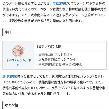
態のターン数を減らすことができ、
聖裁(罪悪)
で付与ターン以下なら特殊
状態を無力化できるので、
20ターンに満たない特殊状態を使う相手の対策
ができます。
また、致命傷を与えると追加攻撃とダメージ加算ができるの
で、
復活や致命無視ができる相手に優位に立ち回れます
。
ネロ
MR
【最高レア度】
・出陣時に敵1名に封印付与
・致命無視で敵2名に封印を付与
［メロディアム］ネ
・致命無視後に自身HP回復+霧中化
ロ
封印(罪悪)
付与を主体としており、状態異常耐性無視をパッシブ2とドレ
スで100%にできるので、
状態異常に耐性を持つ相手に強い
です。また、
状態異常耐性無視100%を活かし、反撃でデバフを与えるような
雷鎧や氷
鎧を味方に付与できるキャラと相性が良い
です。
かぐや姫