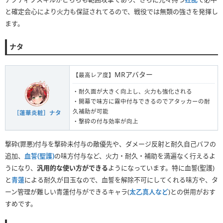
と確定会心により火力も保証されてるので、戦役では無類の強さを発揮し
ます。
ナタ
MRアバター
【最高レア度】
・耐久面が大きく向上し、火力も強化される
・開幕で味方に霧中付与できるのでアタッカーの耐
久補助が可能
［蓮華炎粧］ナタ
・撃砕の付与効率が向上
撃砕(罪悪)付与を撃砕未付与の敵優先や、ダメージ反射と耐久自己バフの
追加、
血誓(聖護)
の味方付与など、火力・耐久・補助を満遍なく行えるよ
うになり、
汎用的な使い方ができる
ようになっています。特に血誓(聖護)
と
青蓮
による耐久が目玉なので、血誓を解除不可にしてくれる味方や、タ
ーン管理が難しい青蓮付与ができるキャラ(
太乙真人など
)との併用がおす
すめです。