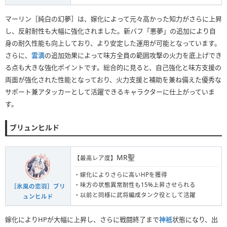
マーリン［純白の幻夢］は、嫁化によって元々高かった知力がさらに上昇
し、反射耐性も大幅に強化されました。新バフ「悪夢」の追加により自
身の耐久性能も向上しており、より安定した運用が可能となっています。
さらに、
雲満
の追加効果によって味方全員の範囲攻撃の火力を底上げでき
る点も大きな強化ポイントです。総合的に見ると、自己強化と味方支援の
両面が強化された性能となっており、火力支援と補助を兼ね備えた優秀な
サポート兼アタッカーとして活躍できるキャラクターに仕上がっていま
す。
ブリュンヒルド
MR聖
【最高レア度】
・嫁化によりさらに高いHPを獲得
・味方の状態異常耐性も15%上昇させられる
［氷風の恋羽］ブリ
・以前と同様に武将編成タンク役として活躍
ュンヒルド
嫁化によりHPが大幅に上昇し、さらに戦闘終了まで
神衹
状態になり、出