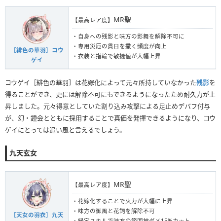
MR聖
【最高レア度】
・自身への残影と味方の影舞を解除不可に
・専用災厄の貫日を撒く頻度が向上
［緋色の華羽］コウ
・衣装と指輪で敏捷値が大幅上昇
ゲイ
コウゲイ［緋色の華羽］は花嫁化によって元々所持していなかった
残影
を
得ることができ、更には解除不可にもできるようになったため耐久力が上
昇しました。元々得意としていた割り込み攻撃による足止めデバフ付与
が、幻・鍾会とともに採用することで真価を発揮できるようになり、コウ
ゲイにとっては追い風と言えるでしょう。
九天玄女
MR聖
【最高レア度】
・花嫁化することで火力が大幅に上昇
・味方の御風と花詞を解除不可
［天女の羽衣］九天
・縁定スキルで味方の範囲被ダメ15%カット