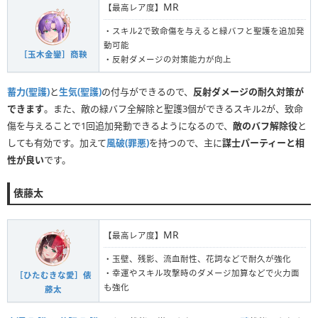
MR
【最高レア度】
・スキル2で致命傷を与えると緑バフと聖護を追加発
動可能
［玉木金鑾］商鞅
・反射ダメージの対策能力が向上
蓄力(聖護)
と
生気(聖護)
の付与ができるので、
反射ダメージの耐久対策が
できます
。また、敵の緑バフ全解除と聖護3個ができるスキル2が、致命
傷を与えることで1回追加発動できるようになるので、
敵のバフ解除役
と
しても有効です。加えて
風破(罪悪)
を持つので、主に
謀士パーティーと相
性が良い
です。
俵藤太
MR
【最高レア度】
・玉壁、残影、流血耐性、花詞などで耐久が強化
・幸運やスキル攻撃時のダメージ加算などで火力面
［ひたむきな愛］俵
も強化
藤太