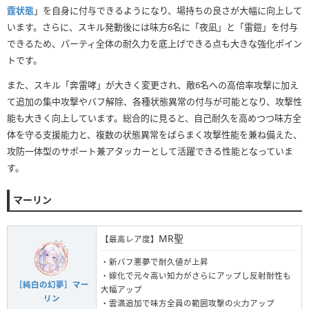
霆状態
」を自身に付与できるようになり、場持ちの良さが大幅に向上して
います。さらに、スキル発動後には味方6名に「夜凪」と「雷鎧」を付与
できるため、パーティ全体の耐久力を底上げできる点も大きな強化ポイン
トです。
また、スキル「奔雷哮」が大きく変更され、敵6名への高倍率攻撃に加え
て追加の集中攻撃やバフ解除、各種状態異常の付与が可能となり、攻撃性
能も大きく向上しています。総合的に見ると、自己耐久を高めつつ味方全
体を守る支援能力と、複数の状態異常をばらまく攻撃性能を兼ね備えた、
攻防一体型のサポート兼アタッカーとして活躍できる性能となっていま
す。
マーリン
MR聖
【最高レア度】
・新バフ悪夢で耐久値が上昇
・嫁化で元々高い知力がさらにアップし反射耐性も
［純白の幻夢］マー
大幅アップ
リン
・雲満追加で味方全員の範囲攻撃の火力アップ