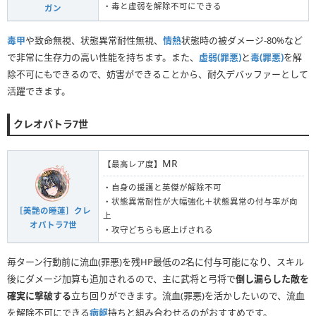
・毒と虚弱を解除不可にできる
ガン
毒甲
や致命無視、状態異常耐性無視、
情熱
状態時の被ダメージ-80%など
で非常に生存力の高い性能を持ちます。また、
虚弱(罪悪)
と
毒(罪悪)
を解
除不可にもできるので、妨害ができることから、耐久デバッファーとして
活躍できます。
クレオパトラ7世
MR
【最高レア度】
・自身の援護と英傑が解除不可
・状態異常耐性が大幅強化＋状態異常の付与率が向
［美艶の睡蓮］クレ
上
オパトラ7世
・攻守どちらも底上げされる
毎ターン行動前に流血(罪悪)を残HP最低の2名に付与可能になり、スキル
後にダメージ加算も追加されるので、主に武将と弓将で
倒し漏らした敵を
確実に撃破する
立ち回りができます。流血(罪悪)を活かしたいので、流血
を解除不可にできる
病躯
持ちと組み合わせるのがおすすめです。