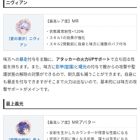
ニヴィアン
MR
【最高レア度】
・状態異常耐性+120%
・スキル1の効果が強化
［愛の潮汐］ニヴィ
・スキル2発動前に自身と味方に複数のバフ付与
アン
味方への
暴走
付与を主軸に、
アタッカーの火力UPサポート
で立ち回る性
能を持ちます。また、味方に
影甲(聖護)
と
曙光
の付与で敵からの攻撃や聖
護状態の解除の対策ができるので、耐久面も補うことができます。自身に
も暴走を付与できますがそこまで火力は出ないので、基本的には味方の攻
撃サポートがメインです。
最上義光
MRアバター
【最高レア度】
・反射を生かしたカウンターが得意な性能になる
・武将と弓将に強くなる反面、謀士は苦手になる
［暗闇の明光］最上