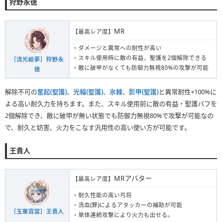
狩野永徳
MR
【最高レア度】
・ダメージと異常への耐性が高い
・スキル使用時に敵の有益、聖護を2個解除できる
［流光絵夢］狩野永
・敵に破甲がなくても防御力無視80%の攻撃が可能
徳
解除不可の
奮起(聖護)
、
光輪(聖護)
、
氷棘
、
影甲(聖護)
と異常耐性+100%に
よる高い耐久力を持ちます。また、スキル使用前に敵の有益・聖護バフを
2個解除でき、敵に破甲が無い状態でも防御力無視80%で攻撃が可能なの
で、耐久と妨害、火力をこなす汎用性の高い使い方が可能です。
王貴人
MRアバター
【最高レア度】
・耐久性能の高い弓将
・流血(罪)によるアタッカーの補助が可能
［玉華霓裳］王貴人
・単体連続攻撃により火力も出せる。