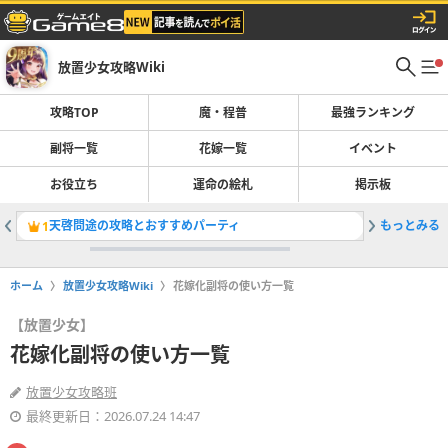
放置少女攻略Wiki
攻略TOP
魔・程普
最強ランキング
副将一覧
花嫁一覧
イベント
お役立ち
運命の絵札
掲示板
天啓問途の攻略とおすすめパーティ
もっとみる
最強キャ
1
2
ホーム
放置少女攻略Wiki
花嫁化副将の使い方一覧
【放置少女】
花嫁化副将の使い方一覧
放置少女攻略班
最終更新日：2026.07.24 14:47