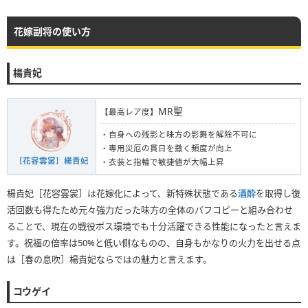
花嫁副将の使い方
楊貴妃
MR聖
【最高レア度】
・自身への残影と味方の影舞を解除不可に
・専用災厄の貫日を撒く頻度が向上
［花容雲裳］楊貴妃
・衣装と指輪で敏捷値が大幅上昇
楊貴妃［花容雲裳］は花嫁化によって、新特殊状態である
酒酔
を取得し復
活回数も得たため元々強力だった味方の全体のバフコピーと組み合わせ
ることで、現在の戦役ボス環境でも十分活躍できる性能になったと言えま
す。祝福の倍率は50%と低い側なものの、自身もかなりの火力を出せる点
は［春の息吹］楊貴妃ならではの魅力と言えます。
コウゲイ