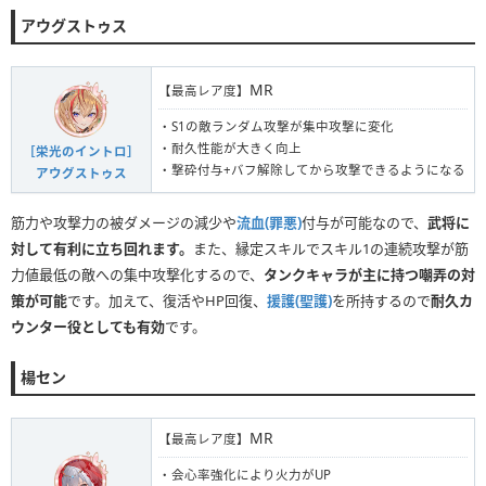
アウグストゥス
MR
【最高レア度】
・S1の敵ランダム攻撃が集中攻撃に変化
・耐久性能が大きく向上
［栄光のイントロ］
・撃砕付与+バフ解除してから攻撃できるようになる
アウグストゥス
筋力や攻撃力の被ダメージの減少や
流血(罪悪)
付与が可能なので、
武将に
対して有利に立ち回れます。
また、縁定スキルでスキル1の連続攻撃が筋
力値最低の敵への集中攻撃化するので、
タンクキャラが主に持つ嘲弄の対
策が可能
です。加えて、復活やHP回復、
援護(聖護)
を所持するので
耐久カ
ウンター役としても有効
です。
楊セン
MR
【最高レア度】
・会心率強化により火力がUP