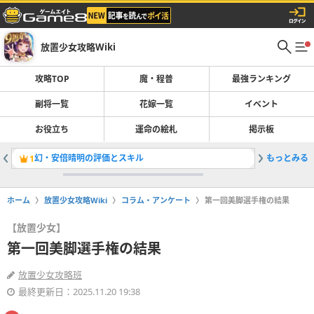
放置少女攻略Wiki
攻略TOP
魔・程普
最強ランキング
副将一覧
花嫁一覧
イベント
お役立ち
運命の絵札
掲示板
幻・安倍晴明の評価とスキル
もっとみる
魔・程普
1
2
ホーム
放置少女攻略Wiki
コラム・アンケート
第一回美脚選手権の結果
【放置少女】
第一回美脚選手権の結果
放置少女攻略班
最終更新日：2025.11.20 19:38