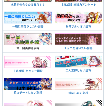
【第2回】総戦力アンケート
水着が似合うのは誰だ！？
お母さんっぽい副将
一緒に雨宿りしたい副将
チョコを貰いたい副将
第一回美脚選手権
二人三脚したい副将
【第2回】セクシー副将
花火デートしたい副将
姉にしたい副将