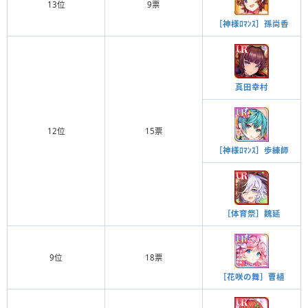
13位
9票
［神様ﾛﾏﾝｽ］孫尚香
真田幸村
12位
15票
［神様ﾛﾏﾝｽ］歩練師
［体育祭］魏延
9位
18票
［花咲の舞］曹植