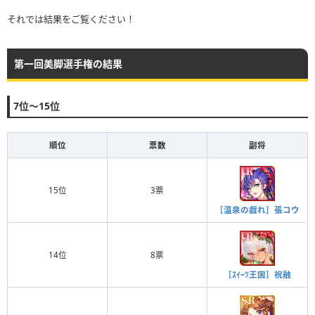
それでは結果をご覧ください！
第一回美脚選手権の結果
7位〜15位
順位
票数
副将
15位
3票
［温泉の戯れ］張コウ
14位
8票
［ｽｲｰﾂ王国］祝融