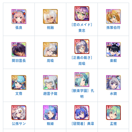
［恋のメイド］
張良
祝融
孫策伯符
黄忠
［正義の裁き］
関羽雲長
周瑜
楽毅
周瑜
［歓楽学園］孔
水鏡
文鴦
趙雲子龍
明
公孫サン
甄姫
孟獲
［寝間着］典韋