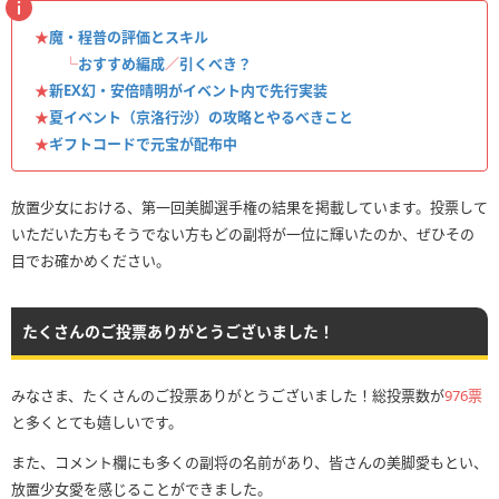
★
魔・程普の評価とスキル
└
おすすめ編成
／
引くべき？
★
新EX幻・安倍晴明がイベント内で先行実装
★
夏イベント（京洛行沙）の攻略とやるべきこと
★
ギフトコードで元宝が配布中
放置少女における、第一回美脚選手権の結果を掲載しています。投票して
いただいた方もそうでない方もどの副将が一位に輝いたのか、ぜひその
目でお確かめください。
たくさんのご投票ありがとうございました！
みなさま、たくさんのご投票ありがとうございました！総投票数が
976票
と多くとても嬉しいです。
また、コメント欄にも多くの副将の名前があり、皆さんの美脚愛もとい、
放置少女愛を感じることができました。