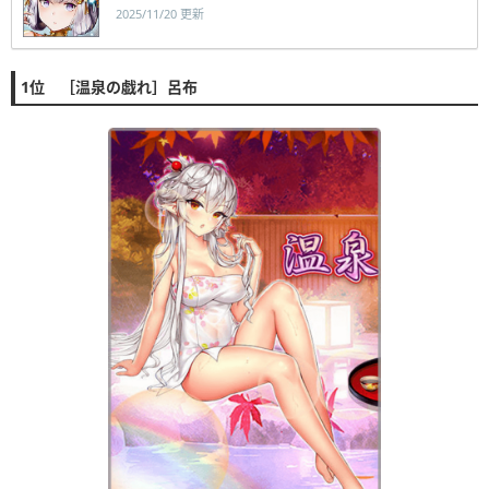
2025/11/20 更新
1位 ［温泉の戯れ］呂布