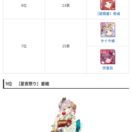
8位
23票
［寝間着］荀彧
かぐや姫
7位
25票
伏皇后
5位 ［夏夜祭り］姜維