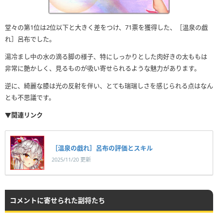
堂々の第1位は2位以下と大きく差をつけ、71票を獲得した、［温泉の戯
れ］呂布でした。
湯冷まし中の水の滴る脚の様子、特にしっかりとした肉好きの太ももは
非常に艶かしく、見るものが吸い寄せられるような魅力があります。
逆に、綺麗な膝は光の反射を伴い、とても瑞瑞しさを感じられる点はなん
とも不思議です。
▼関連リンク
［温泉の戯れ］呂布の評価とスキル
2025/11/20 更新
コメントに寄せられた副将たち