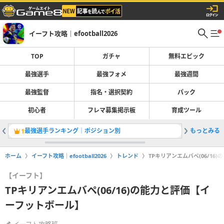
イーフト攻略｜efootball2026
TOP
ガチャ
無料エピック
最強選手
最強フォメ
最強週間
最強監督
指名・選択契約
パック
初心者
フレマ募集掲示板
育成ツール
最強選手ランキング｜ポジション別
もっとみる
ガチャ最
1
2
ホーム
イーフト攻略｜efootball2026
トレンド
TPキリアンエムバペ(06/1
【イーフト】
TPキリアンエムバペ(06/16)の能力と評価【イ
ーフットボール】