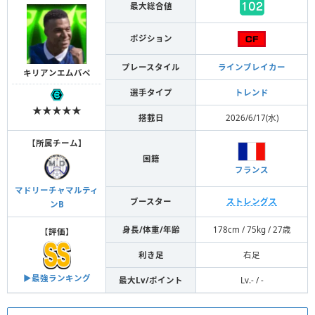
最大総合値
ポジション
プレースタイル
ラインブレイカー
キリアンエムバペ
選手タイプ
トレンド
★★★★★
搭載日
2026/6/17(水)
【
所属チーム
】
国籍
フランス
マドリーチャマルティ
ブースター
ストレングス
ンB
身長/体重/年齢
178cm / 75kg / 27歳
【
評価
】
利き足
右足
▶︎最強ランキング
最大Lv/ポイント
Lv.- / -