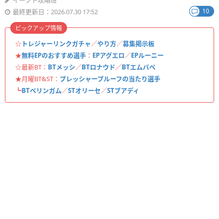
イーフト攻略班
10
最終更新日：2026.07.30 17:52
ピックアップ情報
☆
トレジャーリンクガチャ
／
やり方
／
募集掲示板
★
無料EPのおすすめ選手
：
EPアグエロ
／
EPルーニー
☆最新BT：
BTメッシ
／
BTロナウド
／
BTエムバペ
★月曜BT&ST：
プレッシャープルーフの当たり選手
┗
BTベリンガム
／
STオリーセ
／
STブアディ