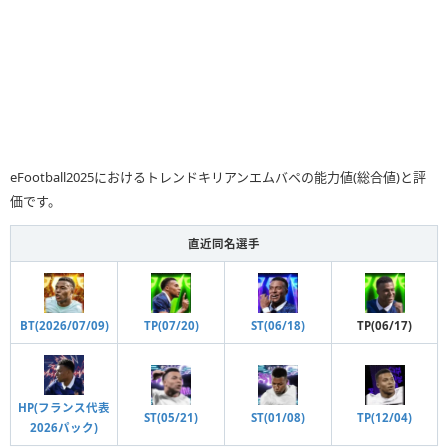
eFootball2025におけるトレンドキリアンエムバペの能力値(総合値)と評
価です。
直近同名選手
BT(2026/07/09)
TP(07/20)
ST(06/18)
TP(06/17)
HP(フランス代表
ST(05/21)
ST(01/08)
TP(12/04)
2026パック)