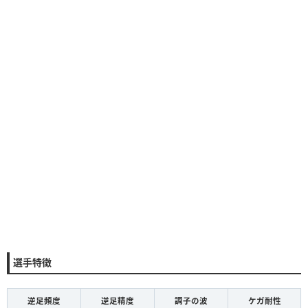
選手特徴
逆足頻度
逆足精度
調子の波
ケガ耐性