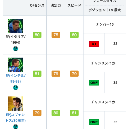
プレースタイル
OFセンス
決定力
スピード
ポジション｜Lv.最大
ナンバー10
EP(イタリア/
1994)
33
チャンスメイカー
EP(インテル/
98-99)
35
チャンスメイカー
EP(ユヴェン
トス/30周年)
35