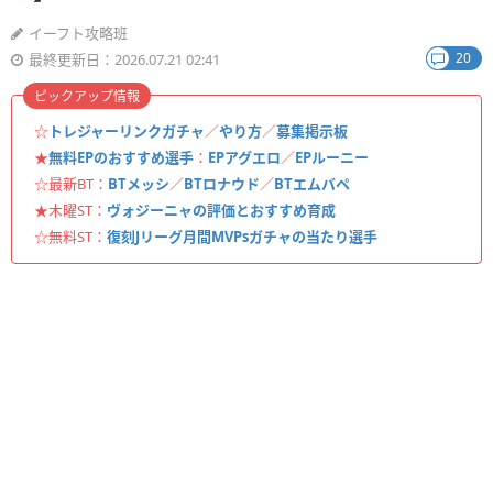
イーフト攻略班
20
最終更新日：2026.07.21 02:41
ピックアップ情報
☆
トレジャーリンクガチャ
／
やり方
／
募集掲示板
★
無料EPのおすすめ選手
：
EPアグエロ
／
EPルーニー
☆最新BT：
BTメッシ
／
BTロナウド
／
BTエムバペ
★木曜ST：
ヴォジーニャの評価とおすすめ育成
☆無料ST：
復刻Jリーグ月間MVPsガチャの当たり選手