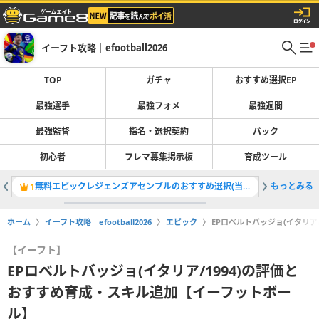
イーフト攻略｜efootball2026
TOP
ガチャ
おすすめ選択EP
最強選手
最強フォメ
最強週間
最強監督
指名・選択契約
パック
初心者
フレマ募集掲示板
育成ツール
無料エピックレジェンズアセンブルのおすすめ選択(当たり)選手ランキングと引き方
もっとみる
最強選手
1
2
ホーム
イーフト攻略｜efootball2026
エピック
EPロベルトバッジョ(イタリア
【イーフト】
EPロベルトバッジョ(イタリア/1994)の評価と
おすすめ育成・スキル追加【イーフットボー
ル】