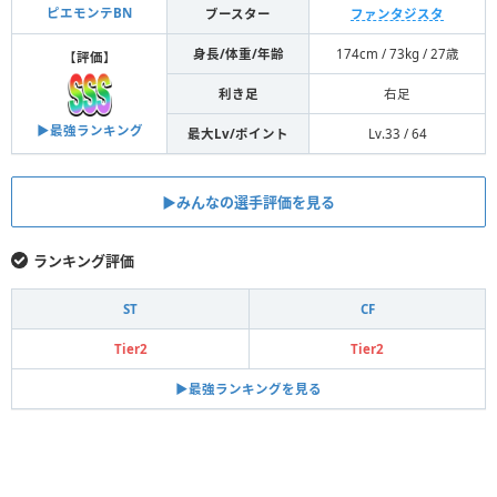
ピエモンテBN
ブースター
ファンタジスタ
身長/体重/年齢
174cm / 73kg / 27歳
【
評価
】
利き足
右足
▶︎最強ランキング
最大Lv/ポイント
Lv.33 / 64
▶︎みんなの選手評価を見る
ランキング評価
ST
CF
Tier2
Tier2
▶︎最強ランキングを見る