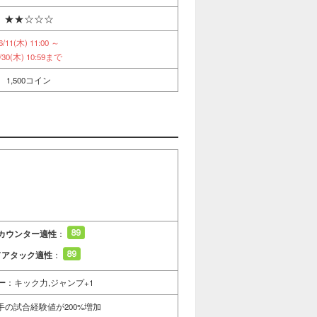
★★☆☆☆
6/11(木) 11:00 ～
/30(木) 10:59まで
1,500コイン
カウンター適性
：
ドアタック適性
：
ー
：キック力,ジャンプ+1
手の試合経験値が200%増加