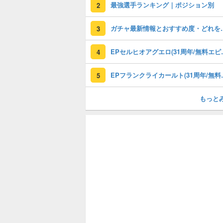
最強選手ランキング｜ポジション別
2
ガチャ最新情報と
3
EPセルヒオアグエロ(3
4
EPフランクライカールト
5
もっと