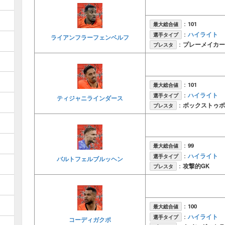
：
101
最大総合値
ハイライト
：
選手タイプ
ライアンフラーフェンベルフ
：
プレーメイカー
プレスタ
：
101
最大総合値
ハイライト
：
選手タイプ
ティジャニラインダース
：
ボックストゥボ
プレスタ
：
99
最大総合値
ハイライト
：
選手タイプ
バルトフェルブルッヘン
：
攻撃的GK
プレスタ
：
100
最大総合値
ハイライト
：
選手タイプ
コーディガクポ