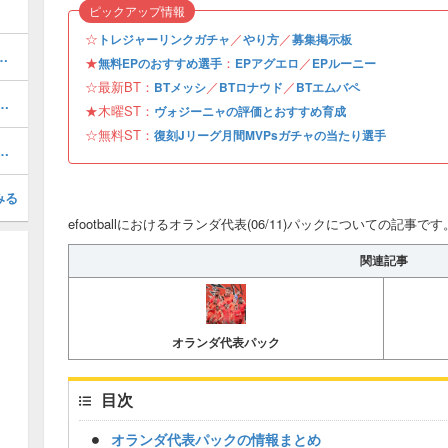
ピックアップ情報
☆
／
／
トレジャーリンクガチャ
やり方
募集掲示板
おすすめ度・どれを引くべき？
★
：
／
無料EPのおすすめ選手
EPアグエロ
EPルーニー
☆最新BT：
／
／
BTメッシ
BTロナウド
BTエムバペ
1周年/無料エピック)の評価とおすすめ育成・スキル追加
★木曜ST：
ヴォジーニャの評価とおすすめ育成
☆無料ST：
復刻Jリーグ月間MVPsガチャの当たり選手
(31周年/無料エピック)の評価とおすすめ育成・スキル追加
みる
efootballにおけるオランダ代表(06/11)パックについての記事です
関連記事
オランダ代表パック
目次
オランダ代表パックの情報まとめ