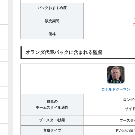
パックおすすめ度
販売期間
7
価格
オランダ代表パックに含まれる監督
ロナルドクーマン
ロング
得意の
チームスタイル適性
サイ
ブースター/効果
ブースタ
育成タイプ
PV☆5の選