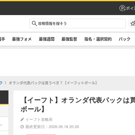
ポイ
選手
最強フォメ
最強週間
最強監督
指名・選択契約
パック
ク
オランダ代表パックは買うべき？【イーフットボール】
【イーフト】オランダ代表パックは
ボール】
イーフト攻略班
ルのおすすめ選択(当たり)選手ランキングと引き方
最終更新日：2026.06.18 20:26