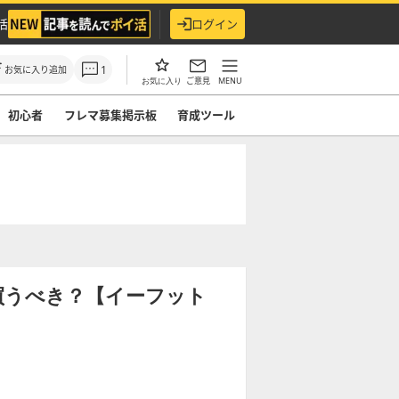
活
ログイン
1
お気に入り追加
ご意見
MENU
お気に入り
初心者
フレマ募集掲示板
育成ツール
買うべき？【イーフット