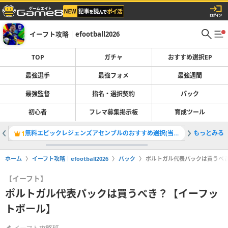
イーフト攻略｜efootball2026
TOP
ガチャ
おすすめ選択EP
最強選手
最強フォメ
最強週間
最強監督
指名・選択契約
パック
初心者
フレマ募集掲示板
育成ツール
無料エピックレジェンズアセンブルのおすすめ選択(当たり)選手ランキングと引き方
もっとみる
最強選手
1
2
ホーム
イーフト攻略｜efootball2026
パック
ポルトガル代表パックは買うべ
【イーフト】
ポルトガル代表パックは買うべき？【イーフッ
トボール】