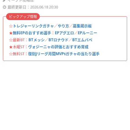
イーフト攻略班
最終更新日：2026.06.18 20:30
ピックアップ情報
☆
トレジャーリンクガチャ
／
やり方
／
募集掲示板
★
無料EPのおすすめ選手
：
EPアグエロ
／
EPルーニー
☆最新BT：
BTメッシ
／
BTロナウド
／
BTエムバペ
★木曜ST：
ヴォジーニャの評価とおすすめ育成
☆無料ST：
復刻Jリーグ月間MVPsガチャの当たり選手