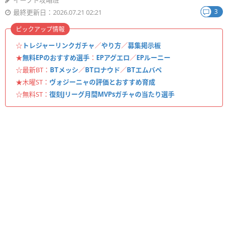
イーフト攻略班
3
最終更新日：2026.07.21 02:21
ピックアップ情報
☆
トレジャーリンクガチャ
／
やり方
／
募集掲示板
★
無料EPのおすすめ選手
：
EPアグエロ
／
EPルーニー
☆最新BT：
BTメッシ
／
BTロナウド
／
BTエムバペ
★木曜ST：
ヴォジーニャの評価とおすすめ育成
☆無料ST：
復刻Jリーグ月間MVPsガチャの当たり選手