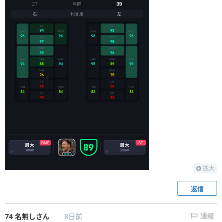
拡大
返信
74
名無しさん
8日前
通報