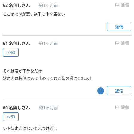
62
名無しさん
約1ヶ月前
通報
ここまでAIが悪い選手も中々居ない
返信
61
名無しさん
約1ヶ月前
通報
>>60
それは君が下手なだけ
決定力は数値は90で止めてるけど決め感はそれ以上
返信
1
60
名無しさん
約1ヶ月前
通報
>>59
いや決定力はないと思うけど…