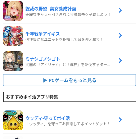
総裁の野望 -美女養成計画-
美麗なキャラを引き連れて金融戦争を制覇しよう！
千年戦争アイギス
個性豊かなユニットを指揮して敵を迎え撃て！
ミナシゴノシゴト
武器の『アビリティ』と『戦神』を駆使するターン制コマンドバトルRPG！
PCゲームをもっと見る
おすすめポイ活アプリ特集
ウッディ‐守ってポイ活
「ウッディ」を守ってお世話してポイントゲット！