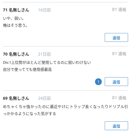
71
名無しさん
16日前
通報
いや、弱い。
俺はそう思う。
返信
70
名無しさん
21日前
通報
Div.1上位勢がほとんど使用してるのに弱いわけない
自分で使ってても使用感最高
返信
1
69
名無しさん
24日前
通報
めちゃくちゃ強かったのに最近やけにトラップ長くなったりドリブル引
っかかるようになった気がする
返信