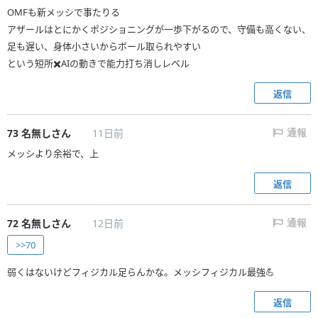
OMFも新メッシで事たりる
アザールはとにかくポジショニングが一歩下がるので、守備も高くない、
足も遅い、身体小さいからボール取られやすい
という短所✖️AIの動きで能力打ち消しレベル
返信
73
名無しさん
11日前
通報
メッシより余裕で、上
返信
72
名無しさん
12日前
通報
>>70
弱くはないけどフィジカル足らんかな。メッシフィジカル最強💪
返信