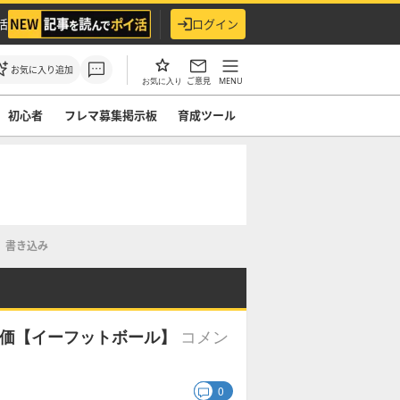
活
ログイン
お気に入り追加
ご意見
MENU
お気に入り
初心者
フレマ募集掲示板
育成ツール
書き込み
コメン
と評価【イーフットボール】
0