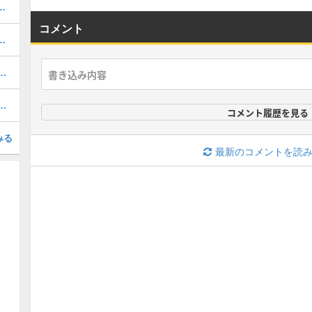
ルのおすすめ選択(当たり)選手ランキングと引き方
コメント
おすすめ度・どれを引くべき？
1周年/無料エピック)の評価とおすすめ育成・スキル追加
(31周年/無料エピック)の評価とおすすめ育成・スキル追加
コメント履歴を見る
みる
最新のコメントを読