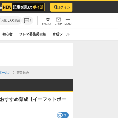
活
ログイン
3
お気に入り追加
ご意見
MENU
お気に入り
初心者
フレマ募集掲示板
育成ツール
トボール】
書き込み
価とおすすめ育成【イーフットボー
3