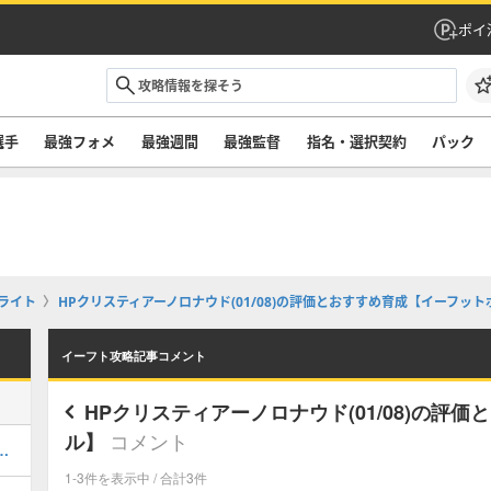
ポイ
選手
最強フォメ
最強週間
最強監督
指名・選択契約
パック
ライト
HPクリスティアーノロナウド(01/08)の評価とおすすめ育成【イーフッ
イーフト攻略記事コメント
HPクリスティアーノロナウド(01/08)の評
コメント
ル】
ルのおすすめ選択(当たり)選手ランキングと引き方
1-3件を表示中 / 合計3件