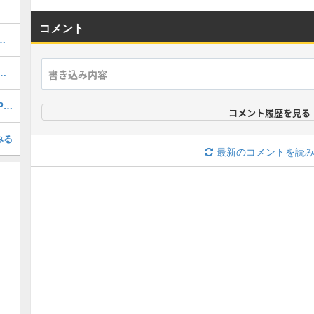
コメント
おすすめ度・どれを引くべき？
1周年/無料エピック)の評価とおすすめ育成・スキル追加
無料ショータイム復刻Jリーグ月間MVPsガチャの当たり選手ランキング
コメント履歴を見る
みる
最新のコメントを読