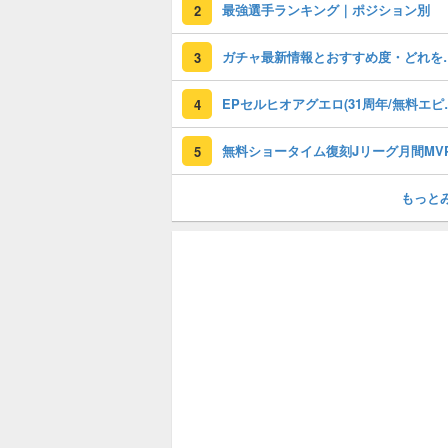
最強選手ランキング｜ポジション別
2
ガチャ最新情報と
3
EPセルヒオアグエロ(3
4
5
もっと