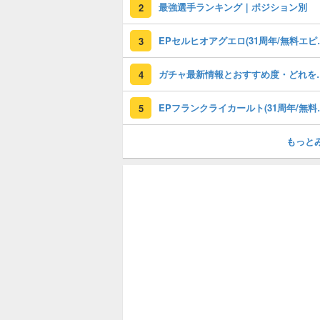
最強選手ランキング｜ポジション別
2
EPセルヒオアグエロ(3
3
ガチャ最新情報と
4
EPフランクライカールト
5
もっと