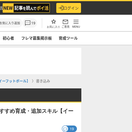
活
ログイン
19
お気に入り追加
ご意見
MENU
お気に入り
初心者
フレマ募集掲示板
育成ツール
【イーフットボール】
書き込み
とおすすめ育成・追加スキル【イー
19