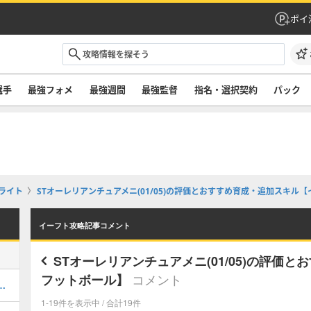
ポイ
選手
最強フォメ
最強週間
最強監督
指名・選択契約
パック
ライト
STオーレリアンチュアメニ(01/05)の評価とおすすめ育成・追加スキル
イーフト攻略記事コメント
STオーレリアンチュアメニ(01/05)の評価
コメント
フットボール】
ルのおすすめ選択(当たり)選手ランキングと引き方
1-19件を表示中 / 合計19件