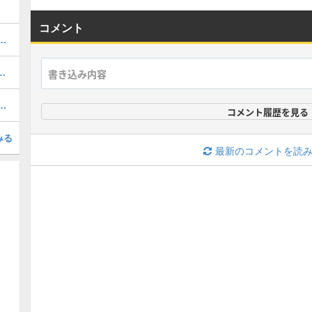
コメント
1周年/無料エピック)の評価とおすすめ育成・スキル追加
おすすめ度・どれを引くべき？
(31周年/無料エピック)の評価とおすすめ育成・スキル追加
コメント履歴を見る
みる
最新のコメントを読