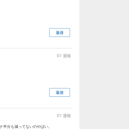
返信
通報
返信
通報
ミナ半分も減ってないのやばい。