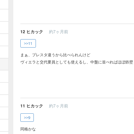
12
ヒカック
約7ヶ月前
>>11
まぁ、プレスタ違うから比べられんけど
ヴィエラと交代要員としても使えるし、中盤に並べればほぼ鉄壁
11
ヒカック
約7ヶ月前
>>9
同格かな