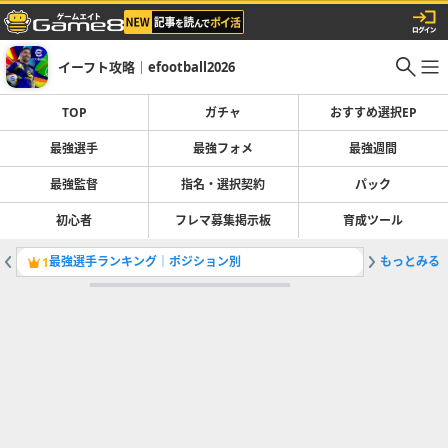
イーフト攻略｜efootball2026
TOP
ガチャ
おすすめ選択EP
最強選手
最強フォメ
最強週間
最強監督
指名・選択契約
パック
初心者
フレマ募集掲示板
育成ツール
最強選手ランキング｜ポジション別
もっとみる
1
2