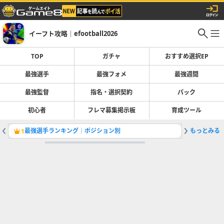
イーフト攻略｜efootball2026
TOP
ガチャ
おすすめ選択EP
最強選手
最強フォメ
最強週間
最強監督
指名・選択契約
パック
初心者
フレマ募集掲示板
育成ツール
最強選手ランキング｜ポジション別
もっとみる
1
2