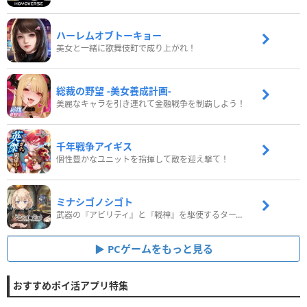
ハーレムオブトーキョー
美女と一緒に歌舞伎町で成り上がれ！
総裁の野望 -美女養成計画-
美麗なキャラを引き連れて金融戦争を制覇しよう！
千年戦争アイギス
個性豊かなユニットを指揮して敵を迎え撃て！
ミナシゴノシゴト
武器の『アビリティ』と『戦神』を駆使するターン制コマンドバトルRPG！
PCゲームをもっと見る
おすすめポイ活アプリ特集