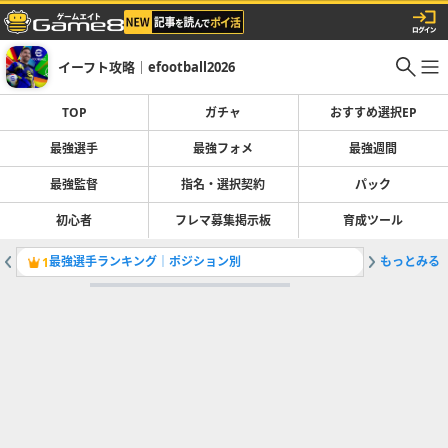
イーフト攻略｜efootball2026
TOP
ガチャ
おすすめ選択EP
最強選手
最強フォメ
最強週間
最強監督
指名・選択契約
パック
初心者
フレマ募集掲示板
育成ツール
最強選手ランキング｜ポジション別
もっとみる
1
2