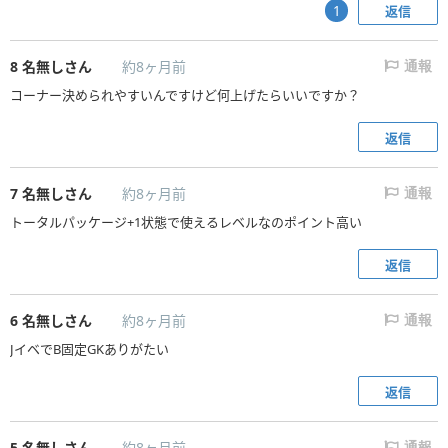
返信
1
8
名無しさん
約8ヶ月前
通報
コーナー決められやすいんですけど何上げたらいいですか？
返信
7
名無しさん
約8ヶ月前
通報
トータルパッケージ+1状態で使えるレベルなのポイント高い
返信
6
名無しさん
約8ヶ月前
通報
JイベでB固定GKありがたい
返信
5
名無しさん
約8ヶ月前
通報