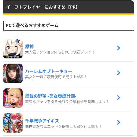
イーフトプレイヤーにおすすめ【PR】
PCで遊べるおすすめゲーム
原神
大人気アクションRPGをPCで快適プレイ！
ハーレムオブトーキョー
美女と一緒に歌舞伎町で成り上がれ！
総裁の野望 -美女養成計画-
美麗なキャラを引き連れて金融戦争を制覇しよう！
千年戦争アイギス
個性豊かなユニットを指揮して敵を迎え撃て！