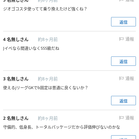
ジオゴコスタ使ってて乗り換えたけど強くね？
返信
4
名無しさん
約8ヶ月前
通報
Jイベなら間違いなくSSS級だね
返信
3
名無しさん
約8ヶ月前
通報
使えるjリーグGKでb固定は普通に良くないか？
返信
2
名無しさん
約8ヶ月前
通報
守備的、低身長、トータルパッケージだから評価伸びないのかな