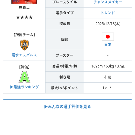
プレースタイル
チャンスメイカー
乾貴士
選手タイプ
トレンド
★★★★
搭載日
2025/12/18(木)
【
所属チーム
】
国籍
日本
清水エスパルス
ブースター
-
身長/体重/年齢
169cm / 63kg / 37歳
【
評価
】
利き足
右足
▶︎最強ランキング
最大Lv/ポイント
Lv.- / -
▶︎みんなの選手評価を見る