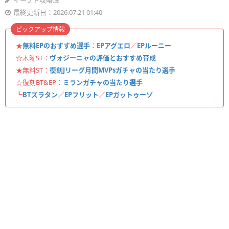
イーフト攻略班
最終更新日：2026.07.21 01:40
ピックアップ情報
★
無料EPのおすすめ選手
：
EPアグエロ
／
EPルーニー
☆木曜ST：
ヴォジーニャの評価とおすすめ育成
★無料ST：
復刻Jリーグ月間MVPsガチャの当たり選手
☆復刻BT&EP：
ミランガチャの当たり選手
┗
BTズラタン
／
EPフリット
／
EPガットゥーゾ