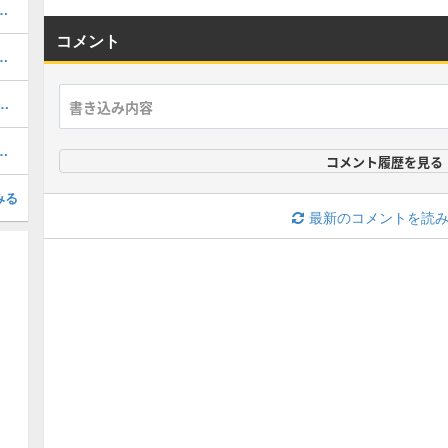
ルのおすすめ選択(当たり)選手ランキングと引き方
コメント
おすすめ度・どれを引くべき？
1周年/無料エピック)の評価とおすすめ育成・スキル追加
択契約リスト一覧とおすすめ獲得選手
コメント履歴を見る
みる
最新のコメントを読