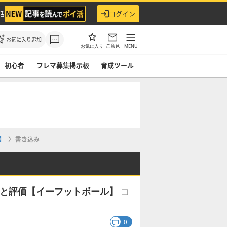
活
ログイン
お気に入り追加
ご意見
MENU
お気に入り
初心者
フレマ募集掲示板
育成ツール
】
書き込み
コ
能力と評価【イーフットボール】
0