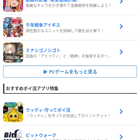
美麗なキャラを引き連れて金融戦争を制覇しよう！
千年戦争アイギス
個性豊かなユニットを指揮して敵を迎え撃て！
ミナシゴノシゴト
武器の『アビリティ』と『戦神』を駆使するターン制コマンドバトルRPG！
PCゲームをもっと見る
おすすめポイ活アプリ特集
ウッディ‐守ってポイ活
「ウッディ」を守ってお世話してポイントゲット！
ビットウォーク