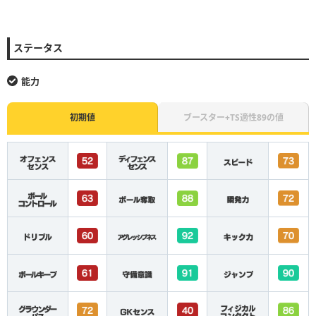
ステータス
能力
初期値
ブースター+TS適性89の値