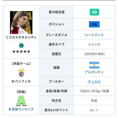
最大総合値
ポジション
プレースタイル
ハードプレス
ニコラスオタメンディ
選手タイプ
トレンド
★★★★★
搭載日
2025/6/19(木)
【
所属チーム
】
国籍
アルゼンチン
SLベンフィカ
ブースター
デュエル
身長/体重/年齢
183cm / 81kg / 36歳
【
評価
】
利き足
右足
▶︎最強ランキング
最大Lv/ポイント
Lv.- / -