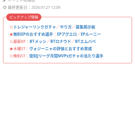
イーフト攻略班
最終更新日：2026.07.27 12:09
ピックアップ情報
☆
トレジャーリンクガチャ
／
やり方
／
募集掲示板
★
無料EPのおすすめ選手
：
EPアグエロ
／
EPルーニー
☆最新BT：
BTメッシ
／
BTロナウド
／
BTエムバペ
★木曜ST：
ヴォジーニャの評価とおすすめ育成
☆無料ST：
復刻Jリーグ月間MVPsガチャの当たり選手