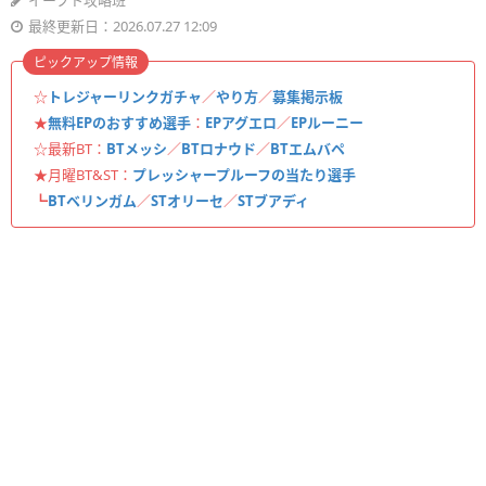
イーフト攻略班
最終更新日：2026.07.27 12:09
ピックアップ情報
☆
トレジャーリンクガチャ
／
やり方
／
募集掲示板
★
無料EPのおすすめ選手
：
EPアグエロ
／
EPルーニー
☆最新BT：
BTメッシ
／
BTロナウド
／
BTエムバペ
★月曜BT&ST：
プレッシャープルーフの当たり選手
┗
BTベリンガム
／
STオリーセ
／
STブアディ