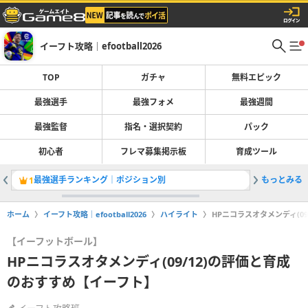
イーフト攻略｜efootball2026
TOP
ガチャ
無料エピック
最強選手
最強フォメ
最強週間
最強監督
指名・選択契約
パック
初心者
フレマ募集掲示板
育成ツール
最強選手ランキング｜ポジション別
もっとみる
ガチャ最
1
2
ホーム
イーフト攻略｜efootball2026
ハイライト
HPニコラスオタメンディ(0
【イーフットボール】
HPニコラスオタメンディ(09/12)の評価と育成
のおすすめ【イーフト】