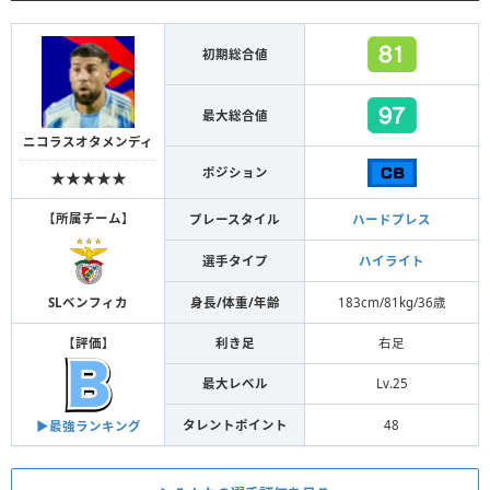
初期総合値
最大総合値
ニコラスオタメンディ
ポジション
★★★★★
【
所属チーム
】
プレースタイル
ハードプレス
選手タイプ
ハイライト
身長/体重/年齢
183cm/81kg/36歳
SLベンフィカ
【
評価
】
利き足
右足
最大レベル
Lv.25
タレントポイント
48
▶︎最強ランキング