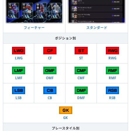
フィーチャー
スタンダード
ポジション別
LWG
CF
ST
RWG
LMF
OMF
CMF
RMF
LSB
CB
DMF
RSB
GK
プレースタイル別