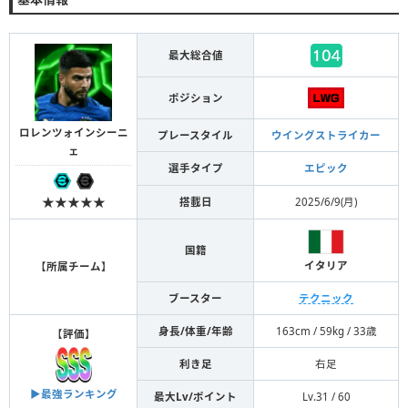
最大総合値
ポジション
ロレンツォインシーニ
プレースタイル
ウイングストライカー
ェ
選手タイプ
エピック
★★★★★
搭載日
2025/6/9(月)
国籍
イタリア
【
所属チーム
】
ブースター
テクニック
身長/体重/年齢
163cm / 59kg / 33歳
【
評価
】
利き足
右足
▶︎最強ランキング
最大Lv/ポイント
Lv.31 / 60