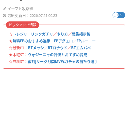
イーフト攻略班
9
最終更新日：2026.07.21 00:23
ピックアップ情報
☆
トレジャーリンクガチャ
／
やり方
／
募集掲示板
★
無料EPのおすすめ選手
：
EPアグエロ
／
EPルーニー
☆最新BT：
BTメッシ
／
BTロナウド
／
BTエムバペ
★木曜ST：
ヴォジーニャの評価とおすすめ育成
☆無料ST：
復刻Jリーグ月間MVPsガチャの当たり選手