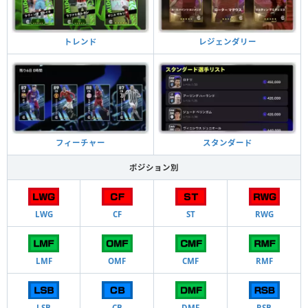
トレンド
レジェンダリー
フィーチャー
スタンダード
ポジション別
LWG
CF
ST
RWG
LMF
OMF
CMF
RMF
LSB
CB
DMF
RSB