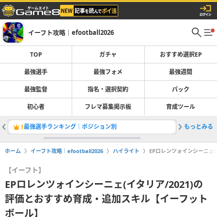
イーフト攻略｜efootball2026
TOP
ガチャ
おすすめ選択EP
最強選手
最強フォメ
最強週間
最強監督
指名・選択契約
パック
初心者
フレマ募集掲示板
育成ツール
最強選手ランキング｜ポジション別
もっとみる
1
2
ホーム
イーフト攻略｜efootball2026
ハイライト
EPロレンツォインシーニェ(
【イーフト】
EPロレンツォインシーニェ(イタリア/2021)の
評価とおすすめ育成・追加スキル【イーフット
ボール】