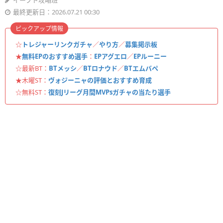
イーフト攻略班
最終更新日：2026.07.21 00:30
ピックアップ情報
☆
トレジャーリンクガチャ
／
やり方
／
募集掲示板
★
無料EPのおすすめ選手
：
EPアグエロ
／
EPルーニー
☆最新BT：
BTメッシ
／
BTロナウド
／
BTエムバペ
★木曜ST：
ヴォジーニャの評価とおすすめ育成
☆無料ST：
復刻Jリーグ月間MVPsガチャの当たり選手