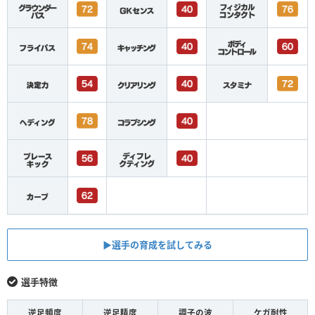
▶︎選手の育成を試してみる
選手特徴
逆足頻度
逆足精度
調子の波
ケガ耐性