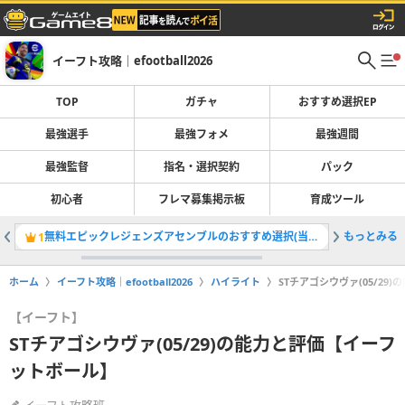
イーフト攻略｜efootball2026
TOP
ガチャ
おすすめ選択EP
最強選手
最強フォメ
最強週間
最強監督
指名・選択契約
パック
初心者
フレマ募集掲示板
育成ツール
無料エピックレジェンズアセンブルのおすすめ選択(当たり)選手ランキングと引き方
もっとみる
最強選手
1
2
ホーム
イーフト攻略｜efootball2026
ハイライト
STチアゴシウヴァ(05/2
【イーフト】
STチアゴシウヴァ(05/29)の能力と評価【イーフ
ットボール】