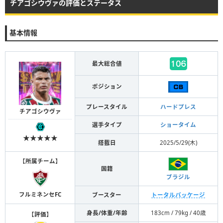
チアゴシウヴァの評価とステータス
基本情報
最大総合値
ポジション
プレースタイル
ハードプレス
チアゴシウヴァ
選手タイプ
ショータイム
★★★★★
搭載日
2025/5/29(木)
【
所属チーム
】
国籍
ブラジル
フルミネンセFC
ブースター
トータルパッケージ
身長/体重/年齢
183cm / 79kg / 40歳
【
評価
】