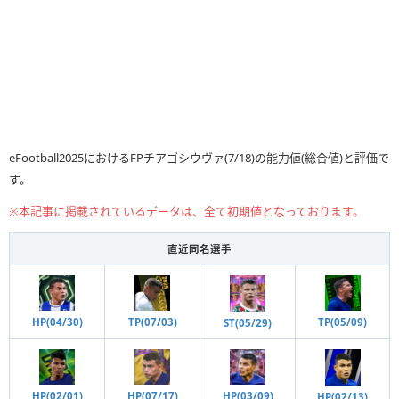
eFootball2025におけるFPチアゴシウヴァ(7/18)の能力値(総合値)と評価で
す。
※本記事に掲載されているデータは、全て初期値となっております。
直近同名選手
TP(05/09)
HP(04/30)
TP(07/03)
ST(05/29)
HP(02/01)
HP(07/17)
HP(03/09)
HP(02/13)