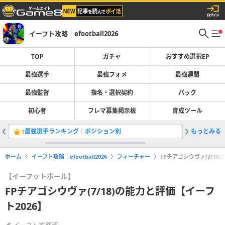
イーフト攻略｜efootball2026
TOP
ガチャ
おすすめ選択EP
最強選手
最強フォメ
最強週間
最強監督
指名・選択契約
パック
初心者
フレマ募集掲示板
育成ツール
最強選手ランキング｜ポジション別
もっとみる
1
2
ホーム
イーフト攻略｜efootball2026
フィーチャー
FPチアゴシウヴァ(7/18
【イーフットボール】
FPチアゴシウヴァ(7/18)の能力と評価【イーフ
ト2026】