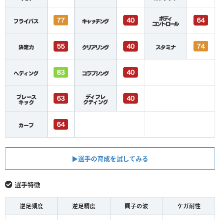
▶︎選手の育成を試してみる
選手特徴
逆足頻度
逆足精度
調子の波
ケガ耐性