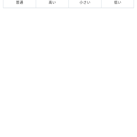
普通
高い
小さい
低い