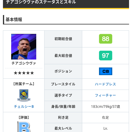
チアゴシウヴァのステータスとスキル
基本情報
初期総合値
最大総合値
チアゴシウヴァ
ポジション
★★★★★
【
所属チーム
】
プレースタイル
ハードプレス
選手タイプ
フィーチャー
身長/体重/年齢
183cm/79kg/37歳
チェルシーB
【
評価
】
利き足
右足
最大レベル
Lv.