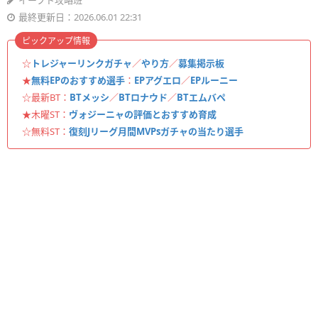
イーフト攻略班
最終更新日：2026.06.01 22:31
ピックアップ情報
☆
トレジャーリンクガチャ
／
やり方
／
募集掲示板
★
無料EPのおすすめ選手
：
EPアグエロ
／
EPルーニー
☆最新BT：
BTメッシ
／
BTロナウド
／
BTエムバペ
★木曜ST：
ヴォジーニャの評価とおすすめ育成
☆無料ST：
復刻Jリーグ月間MVPsガチャの当たり選手