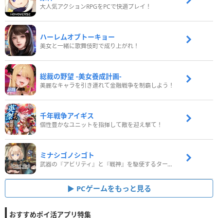
大人気アクションRPGをPCで快適プレイ！
ハーレムオブトーキョー
美女と一緒に歌舞伎町で成り上がれ！
総裁の野望 -美女養成計画-
美麗なキャラを引き連れて金融戦争を制覇しよう！
千年戦争アイギス
個性豊かなユニットを指揮して敵を迎え撃て！
ミナシゴノシゴト
武器の『アビリティ』と『戦神』を駆使するターン制コマンドバトルRPG！
PCゲームをもっと見る
おすすめポイ活アプリ特集