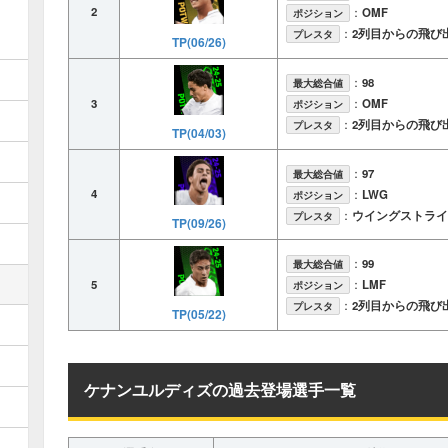
2
：
OMF
ポジション
：
2列目からの飛び
プレスタ
TP(06/26)
：
98
最大総合値
3
：
OMF
ポジション
：
2列目からの飛び
プレスタ
TP(04/03)
：
97
最大総合値
4
：
LWG
ポジション
：
ウイングストライ
プレスタ
TP(09/26)
：
99
最大総合値
5
：
LMF
ポジション
：
2列目からの飛び
プレスタ
TP(05/22)
ケナンユルディズの過去登場選手一覧