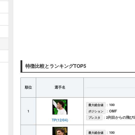
特徴比較とランキングTOP5
順位
選手名
：
100
最大総合値
1
：
OMF
ポジション
：
2列目からの飛び
プレスタ
TP(12/04)
：
100
最大総合値