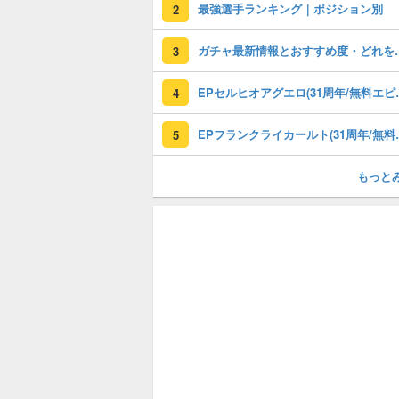
最強選手ランキング｜ポジション別
2
ガチャ最新情報と
3
EPセルヒオアグエロ(3
4
EPフランクライカールト
5
もっと