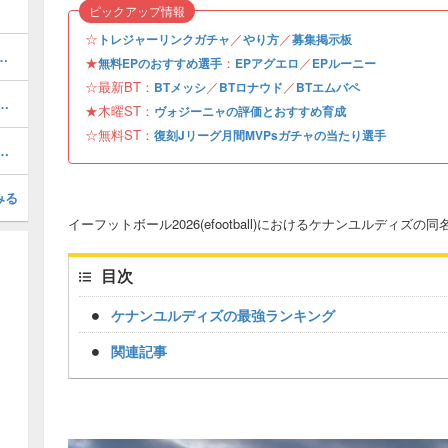
ピックアップ情報
☆
／
／
トレジャーリンクガチャ
やり方
募集掲示板
おすすめ度・どれを引くべき？
★
：
／
無料EPのおすすめ選手
EPアグエロ
EPルーニー
☆最新BT：
／
／
BTメッシ
BTロナウド
BTエムバペ
1周年/無料エピック)の評価とおすすめ育成・スキル追加
★木曜ST：
ヴォジーニャの評価とおすすめ育成
☆無料ST：
復刻Jリーグ月間MVPsガチャの当たり選手
(31周年/無料エピック)の評価とおすすめ育成・スキル追加
みる
イーフットボール2026(efootball)におけるケナンユルディ
目次
ケナンユルディズの最強ランキング
関連記事