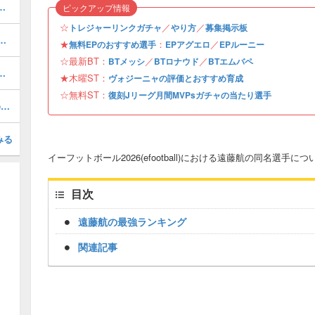
ルのおすすめ選択(当たり)選手ランキングと引き方
ピックアップ情報
☆
／
／
トレジャーリンクガチャ
やり方
募集掲示板
1周年/無料エピック)の評価とおすすめ育成・スキル追加
★
：
／
無料EPのおすすめ選手
EPアグエロ
EPルーニー
☆最新BT：
／
／
BTメッシ
BTロナウド
BTエムバペ
おすすめ度・どれを引くべき？
★木曜ST：
ヴォジーニャの評価とおすすめ育成
☆無料ST：
復刻Jリーグ月間MVPsガチャの当たり選手
最強フォーメーションランキング・Tier表
みる
イーフットボール2026(efootball)における遠藤航の同名選手
目次
遠藤航の最強ランキング
関連記事