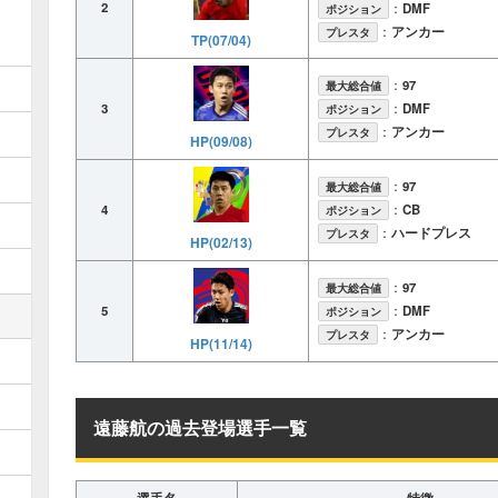
2
：
DMF
ポジション
：
アンカー
プレスタ
TP(07/04)
：
97
最大総合値
3
：
DMF
ポジション
：
アンカー
プレスタ
HP(09/08)
：
97
最大総合値
4
：
CB
ポジション
：
ハードプレス
プレスタ
HP(02/13)
：
97
最大総合値
5
：
DMF
ポジション
：
アンカー
プレスタ
HP(11/14)
遠藤航の過去登場選手一覧