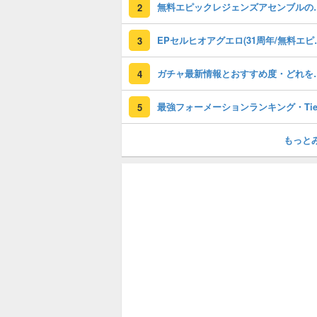
無料エピックレジェンズアセンブ
2
EPセルヒオアグエロ(3
3
ガチャ最新情報と
4
5
もっと