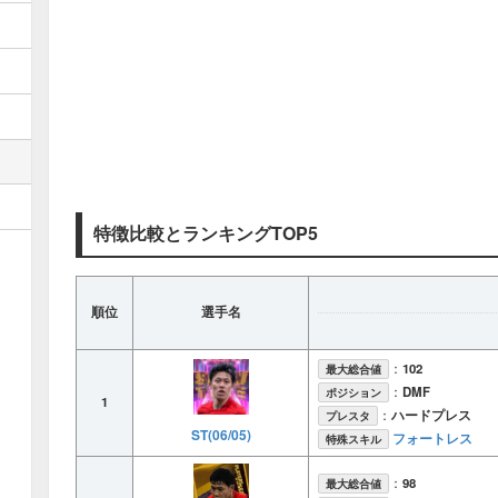
特徴比較とランキングTOP5
順位
選手名
：
102
最大総合値
：
DMF
ポジション
1
：
ハードプレス
プレスタ
ST(06/05)
フォートレス
特殊スキル
：
98
最大総合値