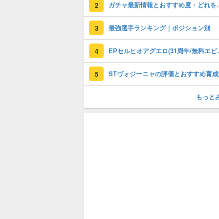
ガチャ最新情報と
2
最強選手ランキング｜ポジション別
3
EPセルヒオアグエロ(3
4
S
5
もっと