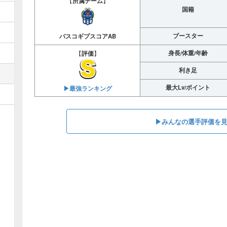
【
所属チーム
】
国籍
ブースター
バスコギプスコアAB
身長/体重/年齢
【
評価
】
利き足
最大Lv/ポイント
▶︎最強ランキング
▶︎みんなの選手評価を