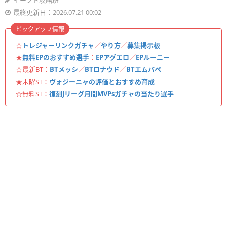
イーフト攻略班
最終更新日：2026.07.21 00:02
ピックアップ情報
☆
トレジャーリンクガチャ
／
やり方
／
募集掲示板
★
無料EPのおすすめ選手
：
EPアグエロ
／
EPルーニー
☆最新BT：
BTメッシ
／
BTロナウド
／
BTエムバペ
★木曜ST：
ヴォジーニャの評価とおすすめ育成
☆無料ST：
復刻Jリーグ月間MVPsガチャの当たり選手