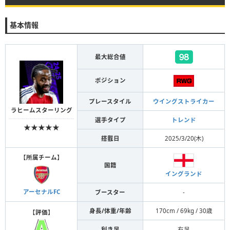
基本情報
最大総合値
ポジション
プレースタイル
ウイングストライカー
ラヒームスターリング
選手タイプ
トレンド
★★★★★
搭載日
2025/3/20(木)
【
所属チーム
】
国籍
イングランド
アーセナルFC
ブースター
-
身長/体重/年齢
170cm / 69kg / 30歳
【
評価
】
利き足
右足