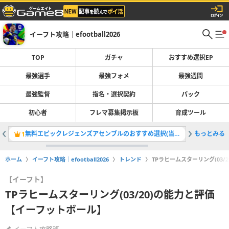
イーフト攻略｜efootball2026
TOP
ガチャ
おすすめ選択EP
最強選手
最強フォメ
最強週間
最強監督
指名・選択契約
パック
初心者
フレマ募集掲示板
育成ツール
無料エピックレジェンズアセンブルのおすすめ選択(当たり)選手ランキングと引き方
もっとみる
最強選手
1
2
ホーム
イーフト攻略｜efootball2026
トレンド
TPラヒームスターリング(03
【イーフト】
TPラヒームスターリング(03/20)の能力と評価
【イーフットボール】