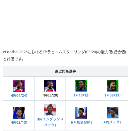
eFootball2026におけるTPラヒームスターリング(03/20)の能力値(総合値)
と評価です。
直近同名選手
TP(10/12)
TP(03/20)
TP(08/31)
HP(04/24)
HP(イングランド
FP(パック)
HP(指名契約)
HP(02/13)
パック)