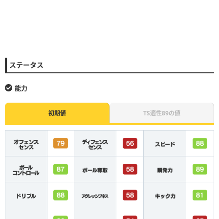
ステータス
能力
初期値
TS適性89の値