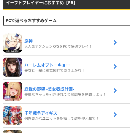
イーフトプレイヤーにおすすめ【PR】
PCで遊べるおすすめゲーム
原神
大人気アクションRPGをPCで快適プレイ！
ハーレムオブトーキョー
美女と一緒に歌舞伎町で成り上がれ！
総裁の野望 -美女養成計画-
美麗なキャラを引き連れて金融戦争を制覇しよう！
千年戦争アイギス
個性豊かなユニットを指揮して敵を迎え撃て！