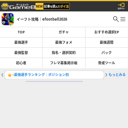
イーフト攻略｜efootball2026
TOP
ガチャ
おすすめ選択EP
最強選手
最強フォメ
最強週間
最強監督
指名・選択契約
パック
初心者
フレマ募集掲示板
育成ツール
最強選手ランキング｜ポジション別
もっとみる
1
2