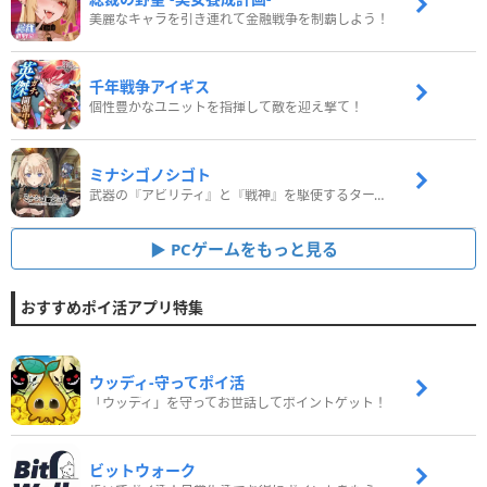
美麗なキャラを引き連れて金融戦争を制覇しよう！
千年戦争アイギス
個性豊かなユニットを指揮して敵を迎え撃て！
ミナシゴノシゴト
武器の『アビリティ』と『戦神』を駆使するターン制コマンドバトルRPG！
PCゲームをもっと見る
おすすめポイ活アプリ特集
ウッディ‐守ってポイ活
「ウッディ」を守ってお世話してポイントゲット！
ビットウォーク