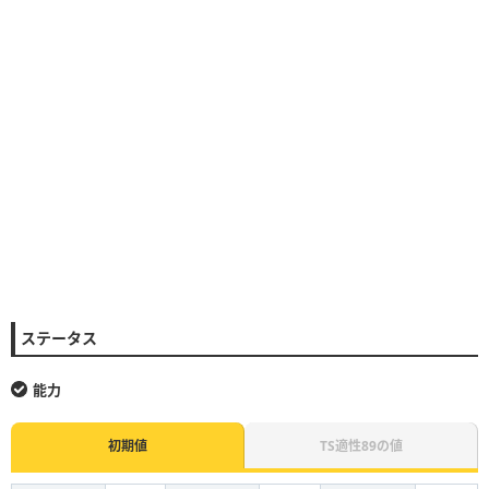
ステータス
能力
初期値
TS適性89の値