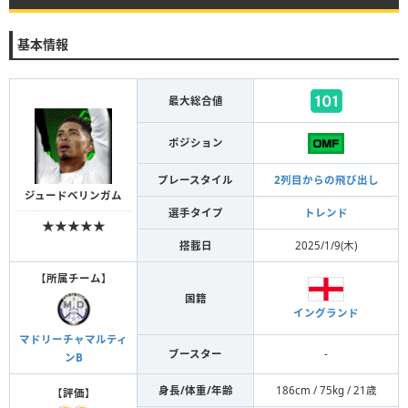
基本情報
最大総合値
ポジション
プレースタイル
2列目からの飛び出し
ジュードベリンガム
選手タイプ
トレンド
★★★★★
搭載日
2025/1/9(木)
【
所属チーム
】
国籍
イングランド
マドリーチャマルティ
ブースター
-
ンB
身長/体重/年齢
186cm / 75kg / 21歳
【
評価
】