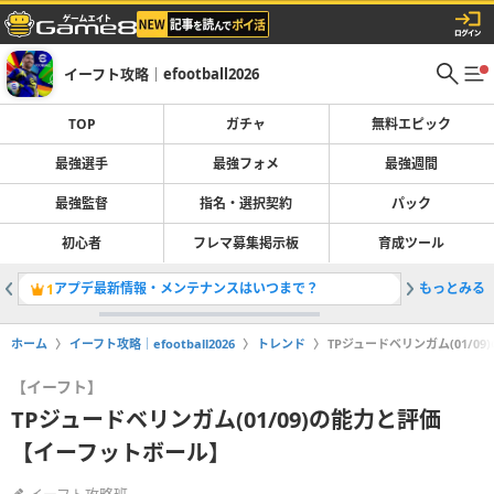
イーフト攻略｜efootball2026
TOP
ガチャ
無料エピック
最強選手
最強フォメ
最強週間
最強監督
指名・選択契約
パック
初心者
フレマ募集掲示板
育成ツール
アプデ最新情報・メンテナンスはいつまで？
もっとみる
最強選手
1
2
ホーム
イーフト攻略｜efootball2026
トレンド
TPジュードベリンガム(01/
【イーフト】
TPジュードベリンガム(01/09)の能力と評価
【イーフットボール】