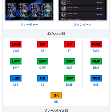
フィーチャー
スタンダード
ポジション別
LWG
CF
ST
RWG
LMF
OMF
CMF
RMF
LSB
CB
DMF
RSB
GK
プレースタイル別