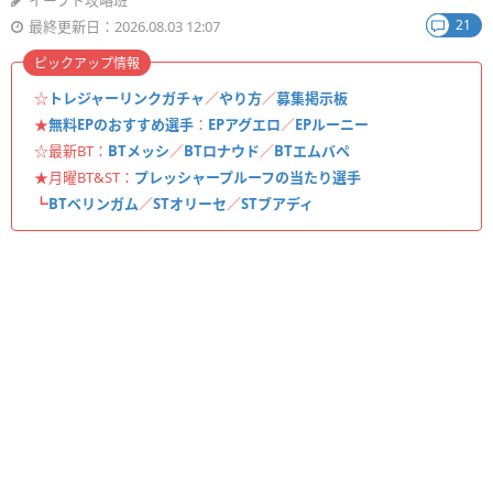
イーフト攻略班
21
最終更新日：2026.08.03 12:07
ピックアップ情報
☆
トレジャーリンクガチャ
／
やり方
／
募集掲示板
★
無料EPのおすすめ選手
：
EPアグエロ
／
EPルーニー
☆最新BT：
BTメッシ
／
BTロナウド
／
BTエムバペ
★月曜BT&ST：
プレッシャープルーフの当たり選手
┗
BTベリンガム
／
STオリーセ
／
STブアディ