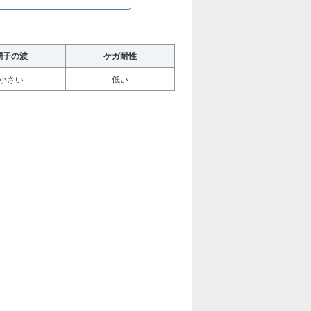
調子の波
ケガ耐性
小さい
低い