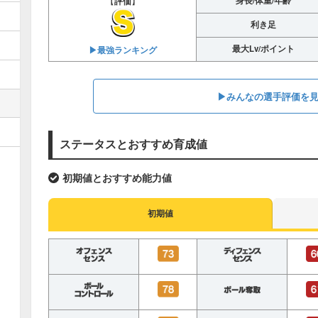
身長/体重/年齢
【
評価
】
利き足
最大Lv/ポイント
▶︎最強ランキング
▶︎みんなの選手評価を
ステータスとおすすめ育成値
初期値とおすすめ能力値
初期値