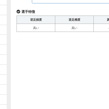
選手特徴
逆足頻度
逆足精度
高い
高い