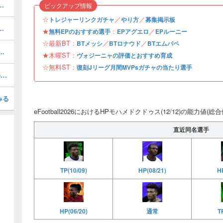
ルのおすすめ選択(当たり)選手ランキングと引き方
ピックアップ情報
☆
／
／
トレジャーリンクガチャ
やり方
募集掲示板
おすすめ度・どれを引くべき？
★
：
／
無料EPのおすすめ選手
EPアグエロ
EPルーニー
☆最新BT：
／
／
BTメッシ
BTロナウド
BTエムバペ
1周年/無料エピック)の評価とおすすめ育成・スキル追加
★木曜ST：
ヴォジーニャの評価とおすすめ育成
☆無料ST：
復刻Jリーグ月間MVPsガチャの当たり選手
最強フォーメーションランキング・Tier表
みる
eFootball2026におけるHPモハメドクドゥス(12/12)の能力値(
直近同名選手
HP
TP(10/09)
HP(08/21)
HP(06/20)
通常
T