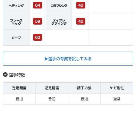
▶︎選手の育成を試してみる
選手特徴
逆足頻度
逆足精度
調子の波
ケガ耐性
普通
普通
普通
通常