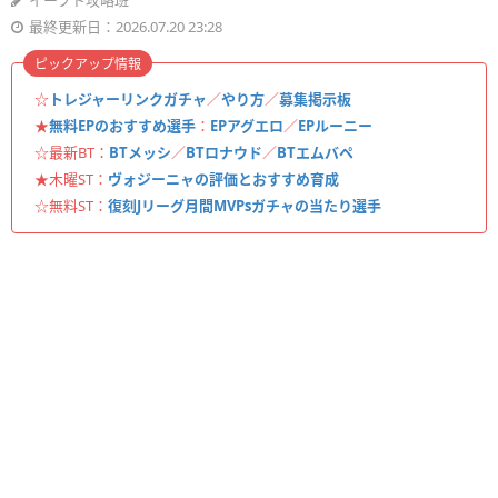
イーフト攻略班
最終更新日：2026.07.20 23:28
ピックアップ情報
☆
トレジャーリンクガチャ
／
やり方
／
募集掲示板
★
無料EPのおすすめ選手
：
EPアグエロ
／
EPルーニー
☆最新BT：
BTメッシ
／
BTロナウド
／
BTエムバペ
★木曜ST：
ヴォジーニャの評価とおすすめ育成
☆無料ST：
復刻Jリーグ月間MVPsガチャの当たり選手