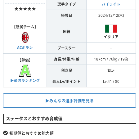
選手タイプ
ハイライト
★★★★★
搭載日
2024/12/12(木)
【
所属チーム
】
国籍
イタリア
ACミラン
ブースター
-
身長/体重/年齢
187cm / 76kg / 19歳
【
評価
】
利き足
右足
▶︎最強ランキング
最大Lv/ポイント
Lv.41 / 80
▶︎みんなの選手評価を見る
ステータスとおすすめ育成値
初期値とおすすめ能力値