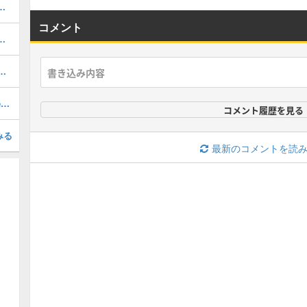
ルのおすすめ選択(当たり)選手ランキングと引き方
コメント
おすすめ度・どれを引くべき？
1周年/無料エピック)の評価とおすすめ育成・スキル追加
最強フォーメーションランキング・Tier表
コメント履歴を見る
みる
最新のコメントを読