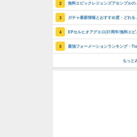
無料エピックレジェンズアセンブ
2
ガチャ最新情報と
3
EPセルヒオアグエロ(3
4
5
もっと