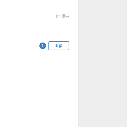
通報
返信
1