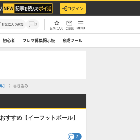
活
ログイン
2
お気に入り追加
ご意見
MENU
お気に入り
初心者
フレマ募集掲示板
育成ツール
ール】
書き込み
成のおすすめ【イーフットボール】
2