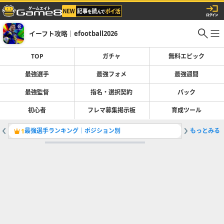
イーフト攻略｜efootball2026
TOP
ガチャ
無料エピック
最強選手
最強フォメ
最強週間
最強監督
指名・選択契約
パック
初心者
フレマ募集掲示板
育成ツール
最強選手ランキング｜ポジション別
もっとみる
アプデ最
1
2