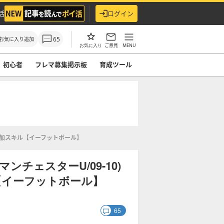
活
ログイン
65
お気に入り追加
ご意見
MENU
お気に入り
初心者
フレマ募集掲示板
育成ツール
・追加スキル【イーフットボール】
チェスターU/09-10)
【イーフットボール】
65