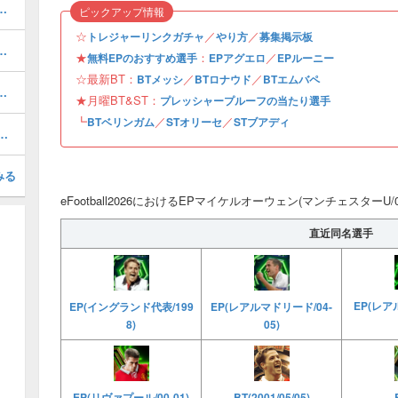
・メンテナンスはいつまで？
ピックアップ情報
☆
／
／
トレジャーリンクガチャ
やり方
募集掲示板
おすすめ度・どれを引くべき？
★
：
／
無料EPのおすすめ選手
EPアグエロ
EPルーニー
☆最新BT：
／
／
BTメッシ
BTロナウド
BTエムバペ
ルのおすすめ選択(当たり)選手ランキングと引き方
★月曜BT&ST：
プレッシャープルーフの当たり選手
┗
／
／
BTベリンガム
STオリーセ
STブアディ
1周年/無料エピック)の評価とおすすめ育成・スキル追加
みる
eFootball2026におけるEPマイケルオーウェン(マンチェスターU/
直近同名選手
EP(レア
EP(イングランド代表/199
EP(レアルマドリード/04-
8)
05)
EP(リヴァプール/00-01)
BT(2001/05/05)