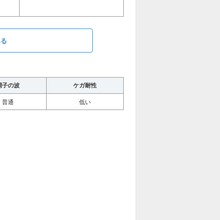
みる
調子の波
ケガ耐性
普通
低い