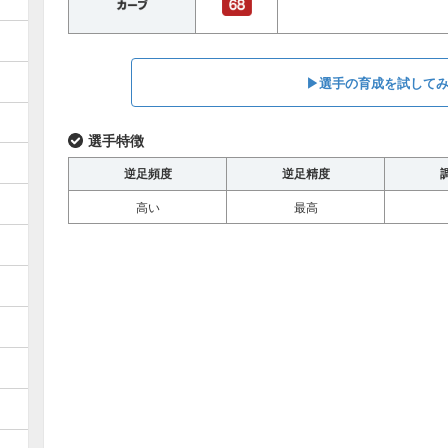
▶︎選手の育成を試して
選手特徴
逆足頻度
逆足精度
高い
最高