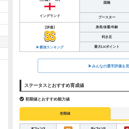
国籍
イングランド
ブースター
身長/体重/年齢
【
評価
】
利き足
最大Lv/ポイント
▶︎最強ランキング
▶︎みんなの選手評価を
ステータスとおすすめ育成値
初期値とおすすめ能力値
初期値